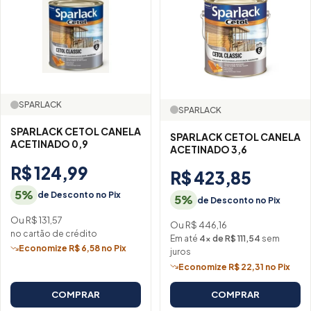
SPARLACK
SPARLACK
SPARLACK CETOL CANELA
SPARLACK CETOL CANELA
ACETINADO 0,9
ACETINADO 3,6
R$ 124,99
R$ 423,85
5%
de Desconto no Pix
5%
de Desconto no Pix
Ou R$ 131,57
Ou R$ 446,16
no cartão de crédito
Em até
4× de R$ 111,54
sem
Economize R$ 6,58 no Pix
juros
Economize R$ 22,31 no Pix
COMPRAR
COMPRAR