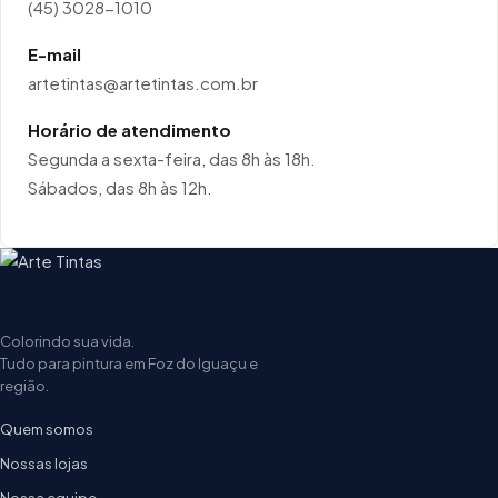
(45) 3028-1010
E-mail
artetintas@artetintas.com.br
Horário de atendimento
Segunda a sexta-feira, das 8h às 18h.
Sábados, das 8h às 12h.
Colorindo sua vida.
Tudo para pintura em Foz do Iguaçu e
região.
Quem somos
Nossas lojas
Nossa equipe