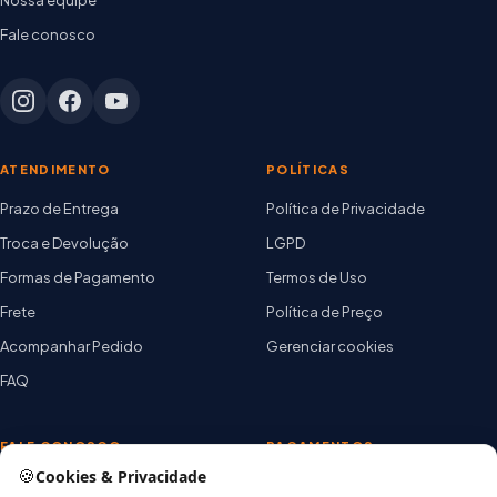
Fale conosco
ATENDIMENTO
POLÍTICAS
Prazo de Entrega
Política de Privacidade
Troca e Devolução
LGPD
Formas de Pagamento
Termos de Uso
Frete
Política de Preço
Acompanhar Pedido
Gerenciar cookies
FAQ
FALE CONOSCO
PAGAMENTOS
🍪
Cookies & Privacidade
TELEVENDAS / WHATSAPP