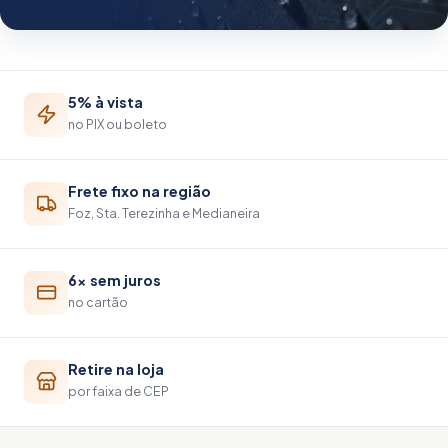
5% à vista
no PIX ou boleto
Frete fixo na região
Foz, Sta. Terezinha e Medianeira
6× sem juros
no cartão
Retire na loja
por faixa de CEP