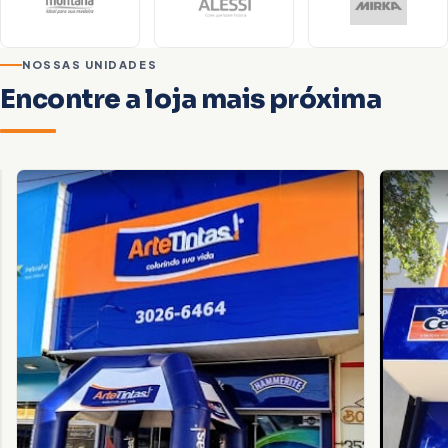
NOSSAS UNIDADES
Encontre a loja mais próxima
Foz do Iguaçu
VILA
BRASÍLIA
ENDEREÇO
Av.
Juscelino
Kubitscheck,
3085
—
CEP
85864-
000