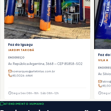
artetintas@artetintas.com.br
(45) 3028-1010
Foz do Iguaçu
JARDIM TAROBÁ
Foz do
ENDEREÇO
VILA A
Av. República Argentina, 3668 — CEP 85858-502
Seg
ENDERE
a Sex
noenarques@artetintas.com.br
Av. Silv
08h–
(45) 3026-6464
18h ·
fabio@
Sáb
(45) 3
08h–
12h
Seg a Sex 08h–18h · Sáb 08h–12h
Seg a 
ATENDIMENTO HUMANO