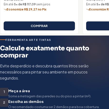
Em até
5× de R$ 117,09
sem juros
Em até
5× de R$
Economize R$ 29,27 no Pix
Economize R$
COMPRAR
FERRAMENTA ARTE TINTAS
Calcule exatamente quanto
comprar
Evite desperdício e descubra quantos litros serão
necessários para pintar seu ambiente em poucos
segundos.
Meça a área
1
Some a metragem das paredes ou do piso a pintar (m²).
Escolha as demãos
2
O recomendado costuma ser 2 demãos para boa cobertura.