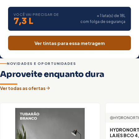
VOCÊ VAI PRECISAR DE
≈ 1 lata(s) de 18L
7,3 L
com folga de segurança
Ver tintas para essa metragem
NOVIDADES E OPORTUNIDADES
Aproveite enquanto dura
Ver todas as ofertas
HYDRONORT
HYDRONORT
LAJES BCO 4