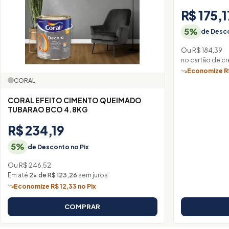
R$ 175,1
5%
de Desco
Ou R$ 184,39
no cartão de cr
Economize R$
CORAL
CORAL EFEITO CIMENTO QUEIMADO
TUBARAO BCO 4.8KG
R$ 234,19
5%
de Desconto no Pix
Ou R$ 246,52
Em até
2× de R$ 123,26
sem juros
Economize R$ 12,33 no Pix
COMPRAR