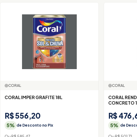
CORAL
CORAL
CORAL IMPER GRAFITE 18L
CORAL REND
CONCRETO 1
R$ 556,20
R$ 476,
5%
5%
de Desconto no Pix
de Desco
Ou R$ 585,47
Ou R$ 501,71