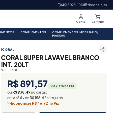
(45) 3028-1010
Nossas lojas
Conta
Carrinho
PAMENTOS
COMPLEMENTOS
COMPLEMENTOS IMOBILIARIO/
MASSAS
CORAL
CORAL SUPER LAVAVEL BRANCO
INT. 20LT
SKU 13460
R$ 891,57
à vista no PIX
ou
R$ 938,49
no cartão
em
até 6×
de
R$ 156,42
sem juros
Economize R$ 46,92 no Pix