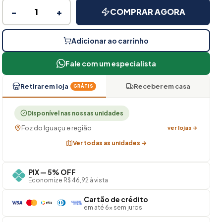
−
+
COMPRAR AGORA
Adicionar ao carrinho
Fale com um especialista
Retirar em loja
Receber em casa
GRÁTIS
Disponível nas nossas unidades
Foz do Iguaçu e região
ver lojas →
Ver todas as unidades →
PIX — 5% OFF
Economize R$ 46,92 à vista
Cartão de crédito
em até 6× sem juros