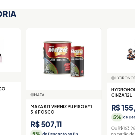
ORIA
HYDRONO
HYDRONOR
CINZA 12L
MAZA
R$ 155
MAZA KIT VERNIZ PU PISO 5*1
3,6 FOSCO
5%
de Des
R$ 507,11
Ou R$ 163,9
5%
de Desconto no Pix
no cartão de