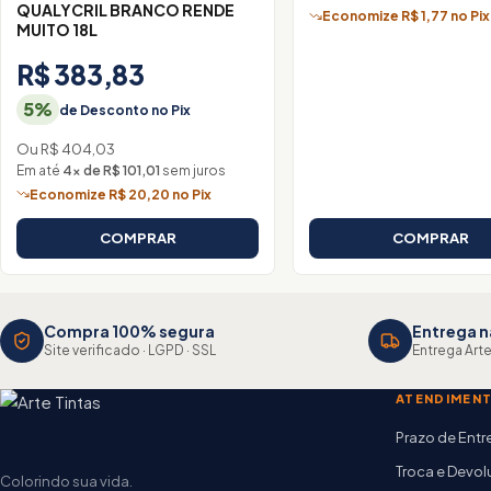
QUALYCRIL BRANCO RENDE
Economize R$ 1,77 no Pix
MUITO 18L
R$ 383,83
5%
de Desconto no Pix
Ou R$ 404,03
Em até
4× de R$ 101,01
sem juros
Economize R$ 20,20 no Pix
COMPRAR
COMPRAR
Compra 100% segura
Entrega n
Site verificado · LGPD · SSL
Entrega Arte
ATENDIMEN
Prazo de Ent
Troca e Devo
Colorindo sua vida.