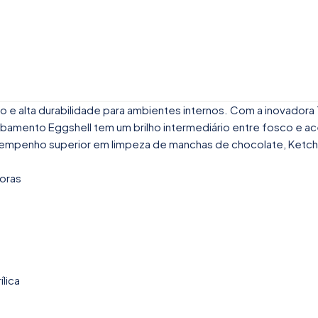
 alta durabilidade para ambientes internos. Com a inovadora Te
cabamento Eggshell tem um brilho intermediário entre fosco e ac
mpenho superior em limpeza de manchas de chocolate, Ketchup, 
horas
lica