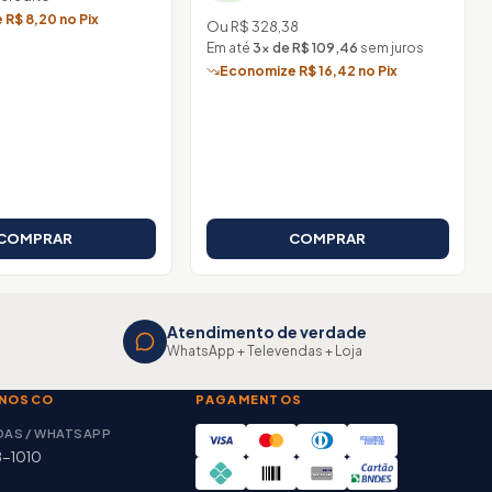
R$ 8,20 no Pix
Ou R$ 328,38
Em até
3× de R$ 109,46
sem juros
Economize R$ 16,42 no Pix
COMPRAR
COMPRAR
Atendimento de verdade
WhatsApp + Televendas + Loja
ONOSCO
PAGAMENTOS
DAS / WHATSAPP
8-1010