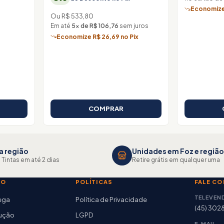
Economize 
Ou R$ 533,80
Em até
5× de R$ 106,76
sem juros
Economize R$ 26,69 no Pix
COMPRAR
a região
Unidades em Foz e região
 Tintas em até 2 dias
Retire grátis em qualquer uma
TO
POLÍTICAS
FALE C
TELEVEN
rega
Política de Privacidade
(45) 302
lução
LGPD
E-MAIL