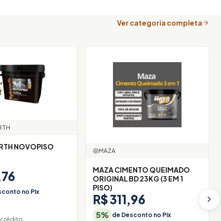
Ver categoria completa
RTH
TH NOVOPISO
MAZA
MAZA CIMENTO QUEIMADO
,76
ORIGINAL BD 23KG (3 EM 1
PISO)
conto no Pix
R$ 311,96
6
5%
de Desconto no Pix
 crédito