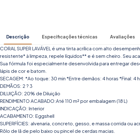
Descrição
Especificações técnicas
Avaliações
CORAL SUPER LAVÁVEL é uma tinta acrílica com alto desempenho e
resistente* à limpeza, repele líquidos** e é sem cheiro. Seu a
Sua fórmula foi especialmente desenvolvida para entregar dese
lápis de cor e batom.
SECAGEM: *Ao toque: 30 min *Entre demãos: 4 horas *Final: 4 
DEMÃOS: 2 ? 3
DILUIÇÃO: 20% de Diluição
RENDIMENTO ACABADO:Até 110 m² por embalagem (18 L)
INDICAÇÃO: Interior
ACABAMENTO: Eggshell
SUPERFÍCIES: alvenaria, concreto, gesso, e massa corrida ou acrí
Rôlo de lã de pelo baixo ou pincel de cerdas macias.