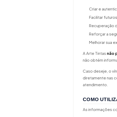
Criar e autenti
Facilitar futuro
Recuperação d
Reforçar a seg
Melhorar sua e
A Arte Tintas
não 
não obtém informa
Caso deseje, o vín
diretamente nas co
atendimento.
COMO UTILI
As informações co