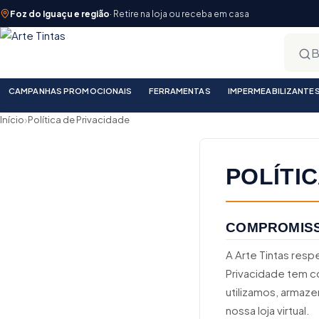
Foz do Iguaçu e região
· Retire na loja ou receba em casa
CAMPANHAS PROMOCIONAIS
FERRAMENTAS
IMPERMEABILIZANTE
›
Início
Política de Privacidade
POLÍTI
COMPROMISS
A Arte Tintas respe
Privacidade tem c
utilizamos, armaz
nossa loja virtual.