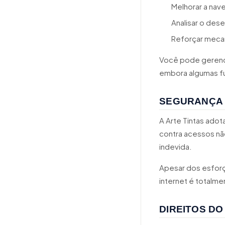
Melhorar a nav
Analisar o des
Reforçar meca
Você pode gerenci
embora algumas fu
SEGURANÇA 
A Arte Tintas ado
contra acessos não
indevida.
Apesar dos esforç
internet é totalme
DIREITOS DO