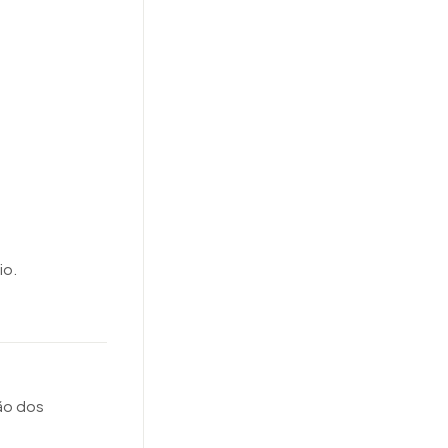
io.
ão dos