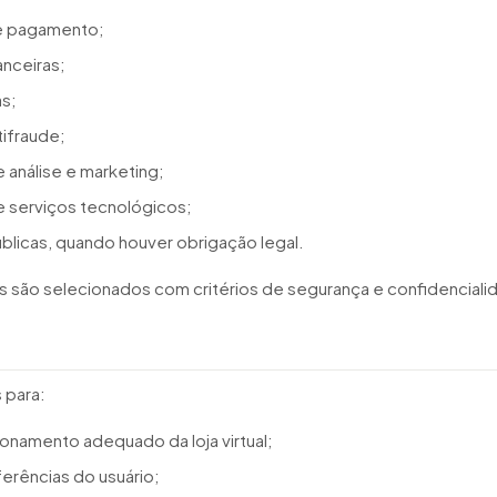
e pagamento;
anceiras;
s;
tifraude;
 análise e marketing;
 serviços tecnológicos;
blicas, quando houver obrigação legal.
s são selecionados com critérios de segurança e confidenciali
 para:
ionamento adequado da loja virtual;
erências do usuário;