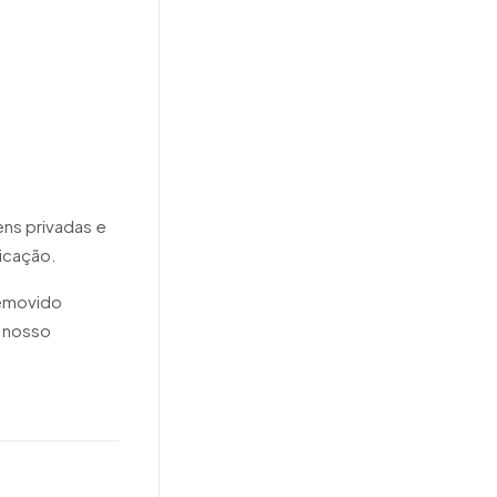
ns privadas e
icação.
removido
o nosso