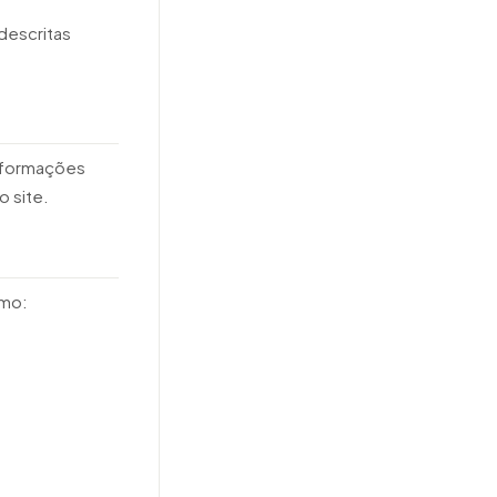
descritas
informações
 site.
omo: