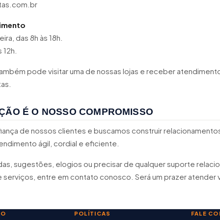
ntas.com.br
dimento
ira, das 8h às 18h.
 12h.
 também pode visitar uma de nossas lojas e receber atendiment
tas.
AÇÃO É O NOSSO COMPROMISSO
fiança de nossos clientes e buscamos construir relacionament
ndimento ágil, cordial e eficiente.
das, sugestões, elogios ou precisar de qualquer suporte relac
 serviços, entre em contato conosco. Será um prazer atender 
TO
POLÍTICAS
FALE C