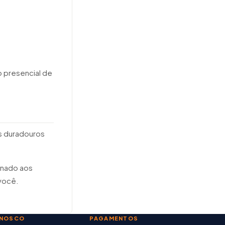
o presencial de
os duradouros
ionado aos
você.
ONOSCO
PAGAMENTOS