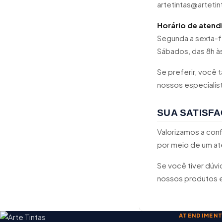
artetintas@arteti
Horário de aten
Segunda a sexta-fe
Sábados, das 8h às
Se preferir, você
nossos especialis
SUA SATISF
Valorizamos a con
por meio de um ate
Se você tiver dúvi
nossos produtos e
ATENDIMEN