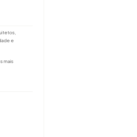
uitetos,
dade e
s mais