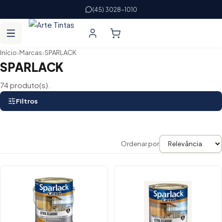
(45) 3028-1010
›
›
Início
Marcas
SPARLACK
SPARLACK
74 produto(s).
Filtros
Ordenar por
Lista de produtos