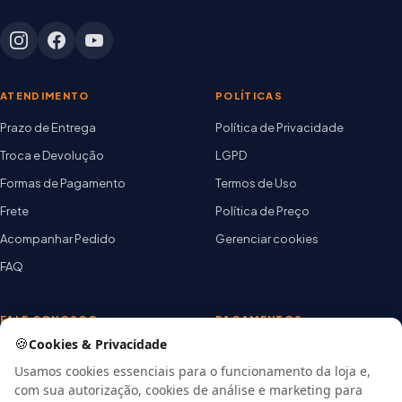
ATENDIMENTO
POLÍTICAS
Prazo de Entrega
Política de Privacidade
Troca e Devolução
LGPD
Formas de Pagamento
Termos de Uso
Frete
Política de Preço
Acompanhar Pedido
Gerenciar cookies
FAQ
FALE CONOSCO
PAGAMENTOS
🍪
Cookies & Privacidade
TELEVENDAS / WHATSAPP
(45) 3028-1010
Usamos cookies essenciais para o funcionamento da loja e,
com sua autorização, cookies de análise e marketing para
E-MAIL