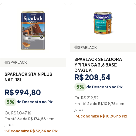
SPARLACK
SPARLACK SELADORA
SPARLACK
YPIRANGA 3,6 BASE
D"AGUA
SPARLACK STAIN PLUS
R$ 208,54
NAT. 18L
5%
de Desconto no Pix
R$ 994,80
Ou R$ 219,52
5%
de Desconto no Pix
Em até
2× de R$ 109,76
sem
juros
Ou R$ 1.047,16
Economize R$ 10,98 no Pix
Em até
6× de R$ 174,53
sem
juros
Economize R$ 52,36 no Pix