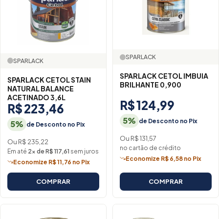
SPARLACK
SPARLACK
SPARLACK CETOL IMBUIA
SPARLACK CETOL STAIN
BRILHANTE 0,900
NATURAL BALANCE
ACETINADO 3,6L
R$ 124,99
R$ 223,46
5%
de Desconto no Pix
5%
de Desconto no Pix
Ou R$ 131,57
Ou R$ 235,22
no cartão de crédito
Em até
2× de R$ 117,61
sem juros
Economize R$ 6,58 no Pix
Economize R$ 11,76 no Pix
COMPRAR
COMPRAR