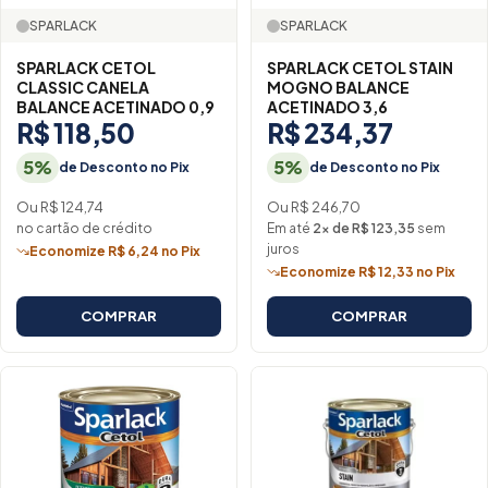
SPARLACK
SPARLACK
SPARLACK CETOL
SPARLACK CETOL STAIN
CLASSIC CANELA
MOGNO BALANCE
BALANCE ACETINADO 0,9
ACETINADO 3,6
R$ 118,50
R$ 234,37
5%
5%
de Desconto no Pix
de Desconto no Pix
Ou R$ 124,74
Ou R$ 246,70
no cartão de crédito
Em até
2× de R$ 123,35
sem
juros
Economize R$ 6,24 no Pix
Economize R$ 12,33 no Pix
COMPRAR
COMPRAR