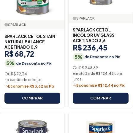
SPARLACK
SPARLACK
SPARLACK CETOL
INCOLOR UV GLASS
SPARLACK CETOL STAIN
ACETINADO 3,6
NATURAL BALANCE
R$ 236,45
ACETINADO 0,9
R$ 68,72
5%
de Desconto no Pix
5%
de Desconto no Pix
Ou R$ 248,89
Em até
2× de R$ 124,45
sem
Ou R$ 72,34
juros
no cartão de crédito
Economize R$ 12,44 no Pix
Economize R$ 3,62 no Pix
COMPRAR
COMPRAR