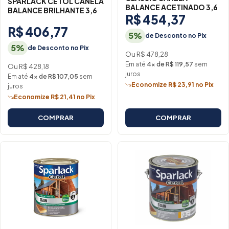
SPARLACK CETOL CANELA
BALANCE ACETINADO 3,6
BALANCE BRILHANTE 3,6
R$ 454,37
R$ 406,77
5%
de Desconto no Pix
5%
de Desconto no Pix
Ou R$ 478,28
Em até
4× de R$ 119,57
sem
Ou R$ 428,18
juros
Em até
4× de R$ 107,05
sem
Economize R$ 23,91 no Pix
juros
Economize R$ 21,41 no Pix
COMPRAR
COMPRAR