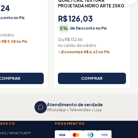
QUALYCRIL TEXTURA
PROJETADA HIDRO ARTE 25KG
,24
R$ 126,03
conto no Pix
5%
de Desconto no Pix
 crédito
Ou R$ 132,66
R$ 9,38 no Pix
no cartão de crédito
Economize R$ 6,63 no Pix
COMPRAR
COMPRAR
Atendimento de verdade
WhatsApp + Televendas + Loja
ONOSCO
PAGAMENTOS
DAS / WHATSAPP