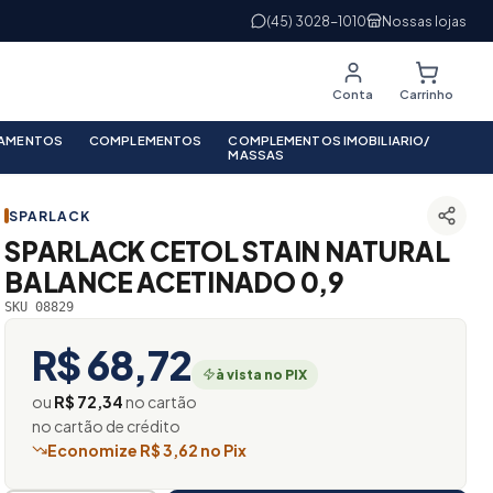
(45) 3028-1010
Nossas lojas
Conta
Carrinho
PAMENTOS
COMPLEMENTOS
COMPLEMENTOS IMOBILIARIO/
MASSAS
SPARLACK
SPARLACK CETOL STAIN NATURAL
BALANCE ACETINADO 0,9
SKU 08829
R$ 68,72
à vista no PIX
ou
R$ 72,34
no cartão
no cartão de crédito
Economize R$ 3,62 no Pix