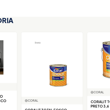
ORIA
CORAL
TO
BCO
CORAL
CORALIT 
PRETO 3,6