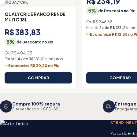
R$ 234,19
QUALYCRIL
5%
de Desconto no Pix
QUALYCRIL BRANCO RENDE
MUITO 18L
Ou R$ 246,52
Em até
2× de R$ 123,26
sem 
R$ 383,83
Economize R$ 12,33 no P
5%
de Desconto no Pix
Ou R$ 404,03
Em até
4× de R$ 101,01
sem juros
Economize R$ 20,20 no Pix
COMPRAR
COMPRAR
Compra 100% segura
Entrega n
Site verificado · LGPD · SSL
Entrega Arte
ATENDIMEN
Prazo de Ent