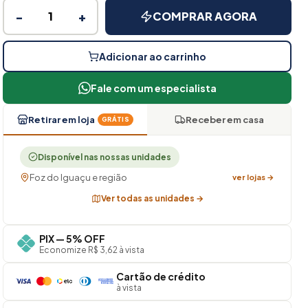
−
+
COMPRAR AGORA
Adicionar ao carrinho
Fale com um especialista
Retirar em loja
Receber em casa
GRÁTIS
Disponível nas nossas unidades
Foz do Iguaçu e região
ver lojas →
Ver todas as unidades →
PIX — 5% OFF
Economize R$ 3,62 à vista
Cartão de crédito
à vista