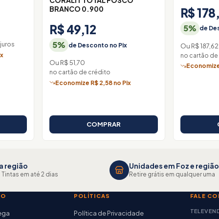
CORALIT TOTAL FOSCO
BRANCO 0.900
R$ 178
R$ 49,12
5%
de Des
5%
juros
de Desconto no Pix
Ou R$ 187,62
ix
no cartão de
Ou R$ 51,70
Economize 
no cartão de crédito
Economize R$ 2,58 no Pix
COMPRAR
a região
Unidades em Foz e região
 Tintas em até 2 dias
Retire grátis em qualquer uma
TO
POLÍTICAS
FALE C
TELEVEN
rega
Política de Privacidade