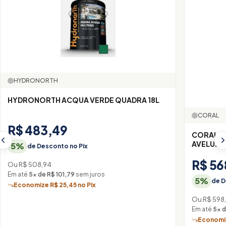
HYDRONORTH
HYDRONORTH ACQUA VERDE QUADRA 18L
CORAL
R$ 483,49
CORAL M
AVELUDA
5%
de Desconto no Pix
R$ 56
Ou R$ 508,94
Em até
5× de R$ 101,79
sem juros
5%
de D
Economize R$ 25,45 no Pix
Ou R$ 598,
Em até
5× d
Economiz