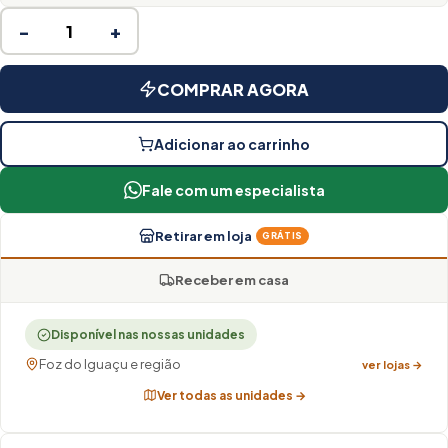
−
+
COMPRAR AGORA
Adicionar ao carrinho
Fale com um especialista
Retirar em loja
GRÁTIS
Receber em casa
Disponível nas nossas unidades
Foz do Iguaçu e região
ver lojas →
Ver todas as unidades →