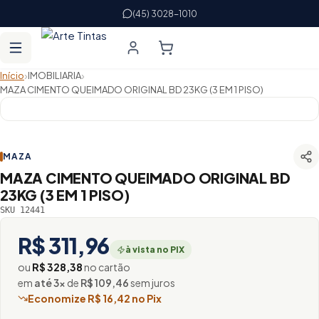
(45) 3028-1010
›
›
Início
IMOBILIARIA
MAZA CIMENTO QUEIMADO ORIGINAL BD 23KG (3 EM 1 PISO)
MAZA
MAZA CIMENTO QUEIMADO ORIGINAL BD
23KG (3 EM 1 PISO)
SKU 12441
R$ 311,96
à vista no PIX
ou
R$ 328,38
no cartão
em
até 3×
de
R$ 109,46
sem juros
Economize R$ 16,42 no Pix