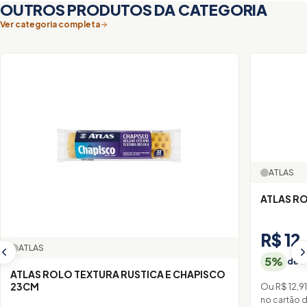
OUTROS PRODUTOS DA CATEGORIA
Ver categoria completa
ATLAS
ATLAS R
R$ 12
ATLAS
5%
de D
ATLAS ROLO TEXTURA RUSTICA E CHAPISCO
23CM
Ou R$ 12,9
no cartão 