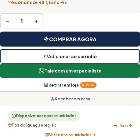
Economize R$ 1,13 no Pix
−
+
COMPRAR AGORA
Adicionar ao carrinho
Fale com um especialista
Retirar em loja
GRÁTIS
Receber em casa
Disponível nas nossas unidades
Foz do Iguaçu e região
ver lojas →
Ver todas as unidades →