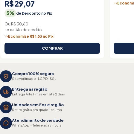
R$ 29,07
Economiz
5%
de Desconto no Pix
Ou R$ 30,60
no cartão de crédito
Economize R$ 1,53 no Pix
COMPRAR
Compra 100% segura
Site verificado · LGPD · SSL
Entrega na região
Entrega Arte Tintas em até 2 dias
Unidades em Foz e região
Retire grátis em qualquer uma
Atendimento de verdade
WhatsApp + Televendas + Loja