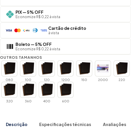
PIX — 5% OFF
Economize R$ 0,22 à vista
Cartão de crédito
à vista
Boleto — 5% OFF
Economize R$ 0,22 à vista
OUTROS TAMANHOS
080
100
120
1200
150
2000
220
320
360
400
600
Descrição
Especificações técnicas
Avaliações