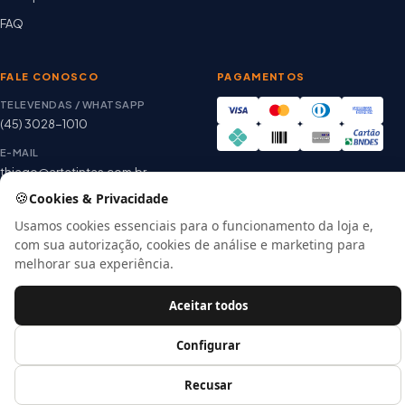
FAQ
FALE CONOSCO
PAGAMENTOS
TELEVENDAS / WHATSAPP
(45) 3028-1010
E-MAIL
thiago@artetintas.com.br
🍪
Site verificado
Cookies & Privacidade
HORÁRIO
Google Safe Browsing
Seg. a Sex. 8h às 18h
Usamos cookies essenciais para o funcionamento da loja e,
Sábado 8h às 12h
com sua autorização, cookies de análise e marketing para
melhorar sua experiência.
Aceitar todos
© 2026 Arte Tintas · CNPJ 00.057.118/0001-56
E-commerce por
Configurar
Recusar