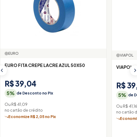
EURO
VIAPOL
EURO FITA CREPE LACRE AZUL 50X50
VIAPOL M
R$ 39,04
R$ 39
5%
de Desconto no Pix
5%
de D
Ou R$ 41,09
Ou R$ 41,1
no cartão de crédito
no cartão 
Economize R$ 2,05 no Pix
Economiz