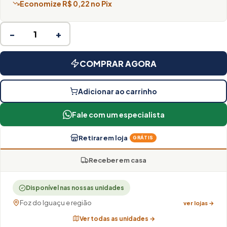
Economize R$ 0,22 no Pix
−
+
COMPRAR AGORA
Adicionar ao carrinho
Fale com um especialista
Retirar em loja
GRÁTIS
Receber em casa
Disponível nas nossas unidades
Foz do Iguaçu e região
ver lojas →
Ver todas as unidades →