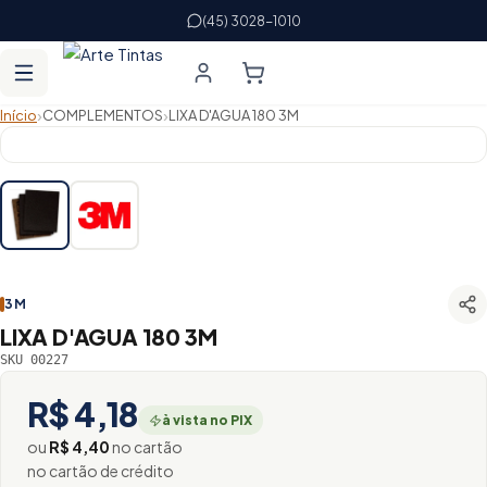
(45) 3028-1010
›
›
Início
COMPLEMENTOS
LIXA D'AGUA 180 3M
3M
LIXA D'AGUA 180 3M
SKU 00227
R$ 4,18
à vista no PIX
ou
R$ 4,40
no cartão
no cartão de crédito