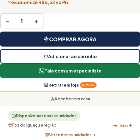
Economize R$ 5,52 no Pix
−
+
COMPRAR AGORA
Adicionar ao carrinho
Fale com um especialista
Retirar em loja
GRÁTIS
Receber em casa
Disponível nas nossas unidades
Foz do Iguaçu e região
ver lojas →
Ver todas as unidades →