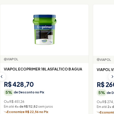
VIAPOL
VIAPOL
VIAPOL ECOPRIMER 18L ASFALTICO B AGUA
VIAPOL V
R$ 428,70
R$ 26
5%
5%
de Desconto no Pix
de D
Ou R$ 451,26
Ou R$ 274
Em até
4× de R$ 112,82
sem juros
Em até
2× d
Economize R$ 22,56 no Pix
Economiz