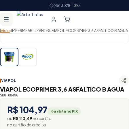
(45) 3028-1010
›
›
Início
IMPERMEABILIZANTES
VIAPOL ECOPRIMER 3,6 ASFALTICO B AGUA
VIAPOL
VIAPOL ECOPRIMER 3,6 ASFALTICO B AGUA
SKU 08496
R$ 104,97
à vista no PIX
ou
R$ 110,49
no cartão
no cartão de crédito