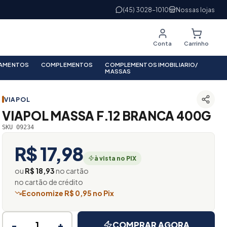
(45) 3028-1010
Nossas lojas
Conta
Carrinho
PAMENTOS
COMPLEMENTOS
COMPLEMENTOS IMOBILIARIO/
MASSAS
VIAPOL
VIAPOL MASSA F.12 BRANCA 400G
SKU 09234
R$ 17,98
à vista no PIX
ou
R$ 18,93
no cartão
no cartão de crédito
Economize R$ 0,95 no Pix
−
+
COMPRAR AGORA