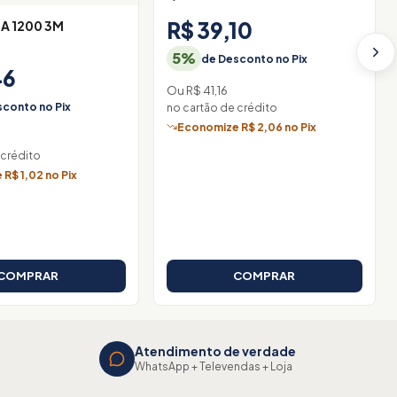
R$ 39,10
UA 1200 3M
5%
de Desconto no Pix
46
Ou R$ 41,16
conto no Pix
no cartão de crédito
Economize R$ 2,06 no Pix
 crédito
R$ 1,02 no Pix
COMPRAR
COMPRAR
Atendimento de verdade
WhatsApp + Televendas + Loja