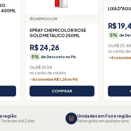
USO
LIXA D"AG
O 400ML
CHEMICOLOR
R$ 19,
SPRAY CHEMICOLOR ROSE
5%
GOLD METALICO 250ML
de Des
R$ 24,26
Ou R$ 20,48
no cartão de
x
5%
de Desconto no Pix
Economize 
Ou R$ 25,54
no cartão de crédito
Economize R$ 1,28 no Pix
COMPRAR
a região
Unidades em Foz e região
 Tintas em até 2 dias
Retire grátis em qualquer uma