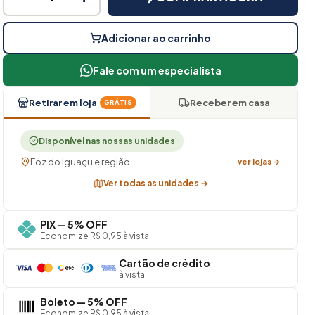
Adicionar ao carrinho
Fale com um especialista
Retirar em loja
Receber em casa
GRÁTIS
Disponível nas nossas unidades
Foz do Iguaçu e região
ver lojas →
Ver todas as unidades →
PIX — 5% OFF
Economize R$ 0,95 à vista
Cartão de crédito
à vista
Boleto — 5% OFF
Economize R$ 0,95 à vista