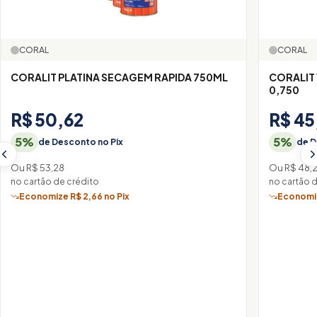
CORAL
CORAL
CORALIT PLATINA SECAGEM RAPIDA 750ML
CORALIT
0,750
R$ 50,62
R$ 45
5%
5%
de Desconto no Pix
de D
Ou R$ 53,28
Ou R$ 48,
no cartão de crédito
no cartão 
Economize R$ 2,66 no Pix
Economiz