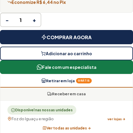
Economize R$ 6,44 no Pix
−
+
COMPRAR AGORA
Adicionar ao carrinho
Fale com um especialista
Retirar em loja
GRÁTIS
Receber em casa
Disponível nas nossas unidades
Foz do Iguaçu e região
ver lojas →
Ver todas as unidades →