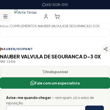
(45) 3028-1010
›
›
Início
COMPLEMENTOS
NAUBER VALVULA DE SEGURANCA D-3 0X
NAUBER/ISOPAINT
NAUBER VALVULA DE SEGURANCA D-3 0X
SKU 11416
Indisponível
Fale com um especialista
Avise-me quando chegar
— sem spam, só o aviso de
reposição.