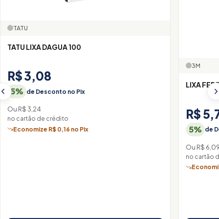
TATU
TATU LIXA DAGUA 100
3M
R$ 3,08
LIXA FER
5%
de Desconto no Pix
Ou R$ 3,24
R$ 5,
no cartão de crédito
5%
Economize R$ 0,16 no Pix
de D
Ou R$ 6,0
no cartão 
Economiz