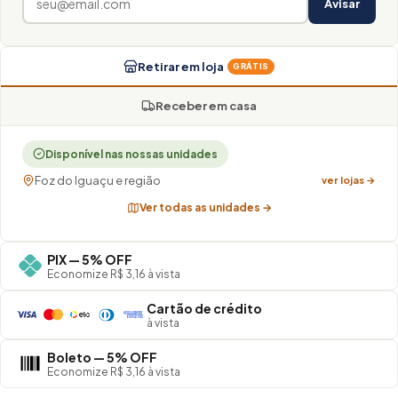
Avisar
Retirar em loja
GRÁTIS
Receber em casa
Disponível nas nossas unidades
Foz do Iguaçu e região
ver lojas →
Ver todas as unidades →
PIX — 5% OFF
Economize R$ 3,16 à vista
Cartão de crédito
à vista
Boleto — 5% OFF
Economize R$ 3,16 à vista