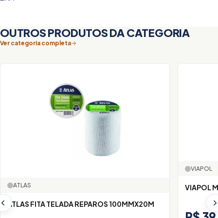
OUTROS PRODUTOS DA CATEGORIA
Ver categoria completa
VIAPOL
ATLAS
VIAPOL M
ATLAS FITA TELADA REPAROS 100MMX20M
R$ 39