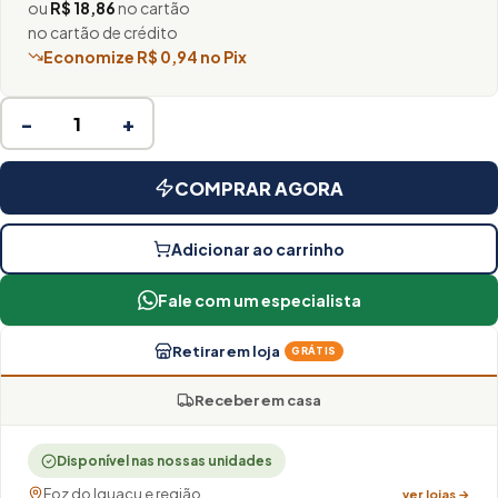
ou
R$ 18,86
no cartão
no cartão de crédito
Economize R$ 0,94 no Pix
−
+
COMPRAR AGORA
Adicionar ao carrinho
Fale com um especialista
Retirar em loja
GRÁTIS
Receber em casa
Disponível nas nossas unidades
Foz do Iguaçu e região
ver lojas →