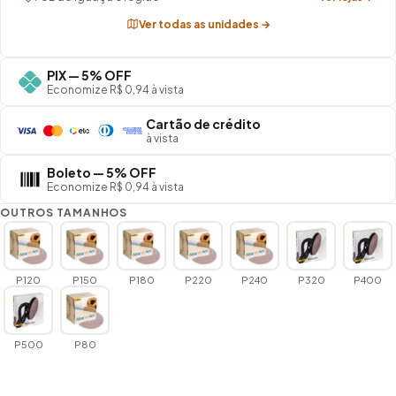
Ver todas as unidades →
PIX — 5% OFF
Economize R$ 0,94 à vista
Cartão de crédito
à vista
Boleto — 5% OFF
Economize R$ 0,94 à vista
OUTROS TAMANHOS
P120
P150
P180
P220
P240
P320
P400
P500
P80