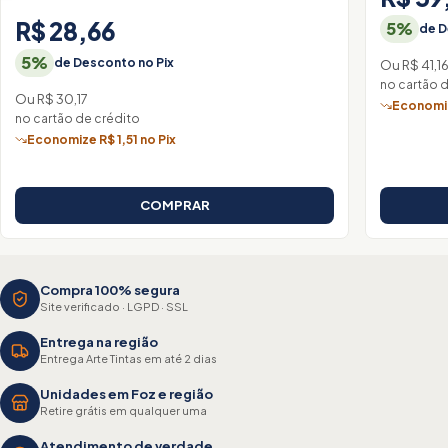
R$ 28,66
5%
de D
5%
de Desconto no Pix
Ou R$ 41,1
no cartão 
Ou R$ 30,17
Economiz
no cartão de crédito
Economize R$ 1,51 no Pix
COMPRAR
Compra 100% segura
Site verificado · LGPD · SSL
Entrega na região
Entrega Arte Tintas em até 2 dias
Unidades em Foz e região
Retire grátis em qualquer uma
Atendimento de verdade