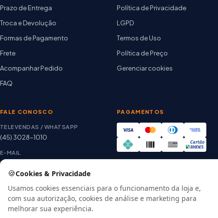
Prazo de Entrega
Política de Privacidade
Troca e Devolução
LGPD
Formas de Pagamento
Termos de Uso
Frete
Política de Preço
Acompanhar Pedido
Gerenciar cookies
FAQ
FALE CONOSCO
PAGAMENTOS
TELEVENDAS / WHATSAPP
(45) 3028-1010
E-MAIL
thiago@artetintas.com.br
🍪
Cookies & Privacidade
Site verificado
HORÁRIO
Google Safe Browsing
Usamos cookies essenciais para o funcionamento da loja e,
Seg. a Sex. 8h às 18h
com sua autorização, cookies de análise e marketing para
Sábado 8h às 12h
melhorar sua experiência.