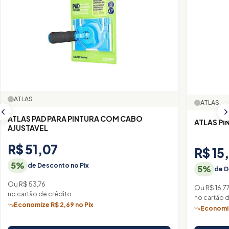
ATLAS
ATLAS
ATLAS PAD PARA PINTURA COM CABO
AJUSTAVEL
R$ 51,07
R$ 15
5%
de Desconto no Pix
5%
de D
Ou R$ 53,76
Ou R$ 16,7
no cartão de crédito
no cartão 
Economize R$ 2,69 no Pix
Economiz