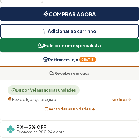
COMPRAR AGORA
Adicionar ao carrinho
Fale com um especialista
Retirar em loja
GRÁTIS
Receber em casa
Disponível nas nossas unidades
Foz do Iguaçu e região
ver lojas →
Ver todas as unidades →
PIX — 5% OFF
Economize R$ 0,94 à vista