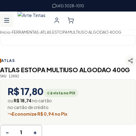
(45) 3028-1010
›
›
Início
FERRAMENTAS
ATLAS ESTOPA MULTIUSO ALGODAO 400G
ATLAS
ATLAS ESTOPA MULTIUSO ALGODAO 400G
SKU 12692
R$ 17,80
à vista no PIX
ou
R$ 18,74
no cartão
no cartão de crédito
Economize R$ 0,94 no Pix
−
+