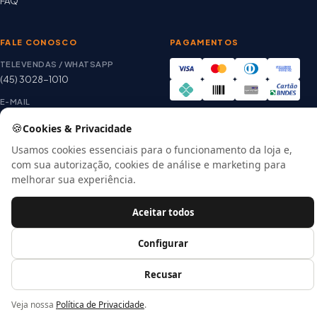
FAQ
FALE CONOSCO
PAGAMENTOS
TELEVENDAS / WHATSAPP
(45) 3028-1010
E-MAIL
thiago@artetintas.com.br
🍪
Cookies & Privacidade
Site verificado
HORÁRIO
Google Safe Browsing
Usamos cookies essenciais para o funcionamento da loja e,
Seg. a Sex. 8h às 18h
com sua autorização, cookies de análise e marketing para
Sábado 8h às 12h
melhorar sua experiência.
Aceitar todos
© 2026 Arte Tintas · CNPJ 00.057.118/0001-56
Configurar
E-commerce por
Recusar
Veja nossa
Política de Privacidade
.