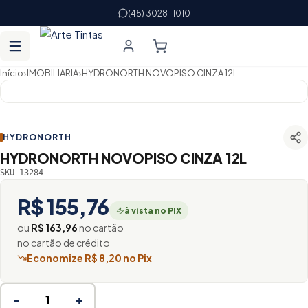
(45) 3028-1010
›
›
Início
IMOBILIARIA
HYDRONORTH NOVOPISO CINZA 12L
HYDRONORTH
HYDRONORTH NOVOPISO CINZA 12L
SKU 13284
R$ 155,76
à vista no PIX
ou
R$ 163,96
no cartão
no cartão de crédito
Economize R$ 8,20 no Pix
−
+