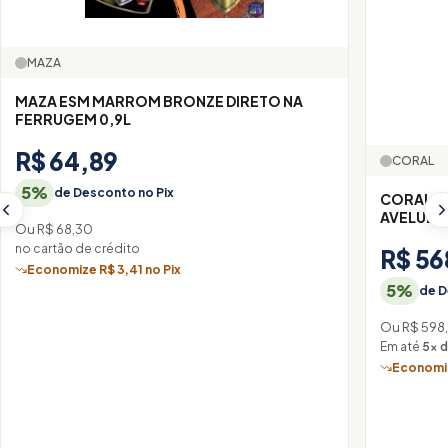
MAZA
MAZA ESM MARROM BRONZE DIRETO NA
FERRUGEM 0,9L
R$ 64,89
CORAL
5%
de Desconto no Pix
CORAL M
AVELUDA
Ou R$ 68,30
no cartão de crédito
R$ 56
Economize R$ 3,41 no Pix
5%
de D
Ou R$ 598,
Em até
5× d
Economiz