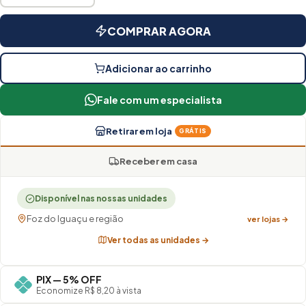
COMPRAR AGORA
Adicionar ao carrinho
Fale com um especialista
Retirar em loja
GRÁTIS
Receber em casa
Disponível nas nossas unidades
Foz do Iguaçu e região
ver lojas →
Ver todas as unidades →
PIX — 5% OFF
Economize R$ 8,20 à vista