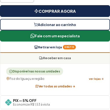
COMPRAR AGORA
Adicionar ao carrinho
Fale com um especialista
Retirar em loja
GRÁTIS
Receber em casa
Disponível nas nossas unidades
Foz do Iguaçu e região
ver lojas →
Ver todas as unidades →
PIX — 5% OFF
Economize R$ 1,53 à vista