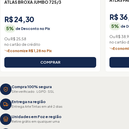
ATLAS BROXA JUMBO 725/3
R$ 36
R$ 24,30
5%
de D
5%
de Desconto no Pix
Ou R$ 38,
Ou R$ 25,58
no cartão 
no cartão de crédito
Economiz
Economize R$ 1,28 no Pix
COMPRAR
Compra 100% segura
Site verificado · LGPD · SSL
Entrega na região
Entrega Arte Tintas em até 2 dias
Unidades em Foz e região
Retire grátis em qualquer uma