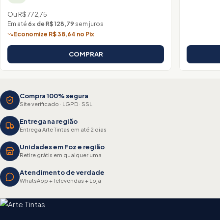
Ou R$ 772,75
Em até
6× de R$ 128,79
sem juros
Economize R$ 38,64 no Pix
COMPRAR
Compra 100% segura
Site verificado · LGPD · SSL
Entrega na região
Entrega Arte Tintas em até 2 dias
Unidades em Foz e região
Retire grátis em qualquer uma
Atendimento de verdade
WhatsApp + Televendas + Loja