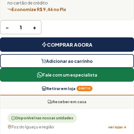
no cartão de crédito
Economize R$ 9,46 no Pix
−
+
COMPRAR AGORA
Adicionar ao carrinho
Fale com um especialista
Retirar em loja
GRÁTIS
Receber em casa
Disponível nas nossas unidades
Foz do Iguaçu e região
ver lojas →