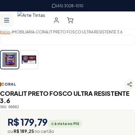
(45) 3028-1010
›
›
Início
IMOBILIARIA
CORALIT PRETO FOSCO ULTRA RESISTENTE 3.6
CORAL
CORALIT PRETO FOSCO ULTRA RESISTENTE
3.6
SKU 00882
R$ 179,79
à vista no PIX
ou
R$ 189,25
no cartão