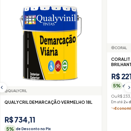
CORAL
CORALIT
BRILHANT
R$ 22
5%
de D
QUALYCRIL
Ou R$ 233
QUALYCRIL DEMARCAÇÃO VERMELHO 18L
Em até
2× d
Economiz
R$ 734,11
5%
de Desconto no Pix