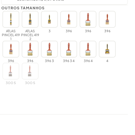
OUTROS TAMANHOS
ATLAS
ATLAS
3
396
396
396
PINCEL 419
PINCEL 419
1
2
396
396
396 3
396 3 4
396 4
4
300 5
300 5