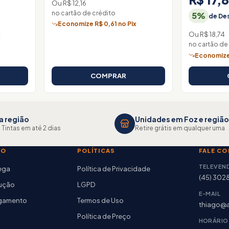
Ou R$ 12,16
no cartão de crédito
5%
de Des
Economize R$ 0,61 no Pix
Ou R$ 18,74
x
no cartão de
Economize 
COMPRAR
a região
Unidades em Foz e região
 Tintas em até 2 dias
Retire grátis em qualquer uma
TO
POLÍTICAS
FALE C
TELEVEN
rega
Política de Privacidade
(45) 302
lução
LGPD
E-MAIL
agamento
Termos de Uso
thiago@a
Política de Preço
HORÁRIO