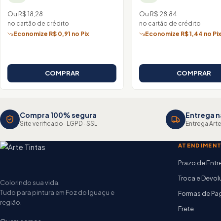
Ou R$ 18,28
Ou R$ 28,84
no cartão de crédito
no cartão de crédito
Economize R$ 0,91 no Pix
Economize R$ 1,44 no Pi
COMPRAR
COMPRAR
Compra 100% segura
Entrega n
Site verificado · LGPD · SSL
Entrega Arte
ATENDIMEN
Prazo de Ent
Troca e Devo
Colorindo sua vida.
Tudo para pintura em Foz do Iguaçu e
Formas de P
região.
Frete