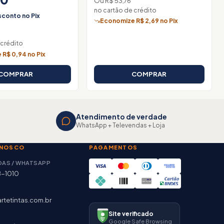
Ou R$ 53,76
no cartão de crédito
conto no Pix
Economize R$ 2,69 no Pix
 crédito
R$ 0,94 no Pix
COMPRAR
COMPRAR
Atendimento de verdade
WhatsApp + Televendas + Loja
ONOSCO
PAGAMENTOS
DAS / WHATSAPP
8-1010
rtetintas.com.br
Site verificado
Google Safe Browsing