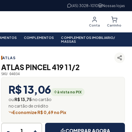
(45) 3028-1010
Nossas lojas
Conta
Carrinho
PAMENTOS
COMPLEMENTOS
COMPLEMENTOS IMOBILIARIO/
MASSAS
ATLAS
ATLAS PINCEL 419 1 1/2
SKU 04034
R$ 13,06
à vista no PIX
ou
R$ 13,75
no cartão
no cartão de crédito
Economize R$ 0,69 no Pix
−
+
COMPRAR AGORA