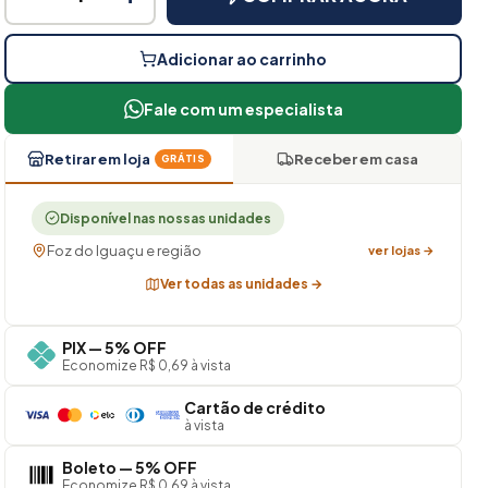
Adicionar ao carrinho
Fale com um especialista
Retirar em loja
Receber em casa
GRÁTIS
Disponível nas nossas unidades
Foz do Iguaçu e região
ver lojas →
Ver todas as unidades →
PIX — 5% OFF
Economize R$ 0,69 à vista
Cartão de crédito
à vista
Boleto — 5% OFF
Economize R$ 0,69 à vista