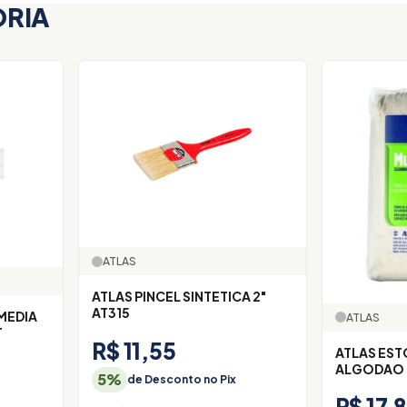
ORIA
ATLAS
ATLAS PINCEL SINTETICA 2"
AT315
MEDIA
ATLAS
T
R$ 11,55
ATLAS EST
ALGODAO
5%
de Desconto no Pix
R$ 17,