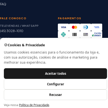
FAQ
FALE CONOSCO
PAGAMENTOS
TELEVENDAS / WHATSAPP
(45) 3028-1010
E-MAIL
thiago@artetintas.com.br
🍪
Cookies & Privacidade
Site verificado
HORÁRIO
Usamos cookies essenciais para o funcionamento da loja e,
Google Safe Browsing
Seg. a Sex. 8h às 18h
com sua autorização, cookies de análise e marketing para
Sábado 8h às 12h
melhorar sua experiência.
Aceitar todos
© 2026 Arte Tintas · CNPJ 00.057.118/0001-56
Configurar
E-commerce por
Recusar
Veja nossa
Política de Privacidade
.