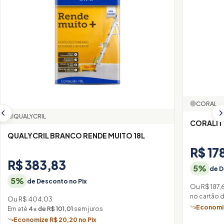
CORAL
QUALYCRIL
CORALIT
QUALYCRIL BRANCO RENDE MUITO 18L
R$ 17
R$ 383,83
5%
de D
5%
de Desconto no Pix
Ou R$ 187,
no cartão 
Ou R$ 404,03
Economiz
Em até
4× de R$ 101,01
sem juros
Economize R$ 20,20 no Pix