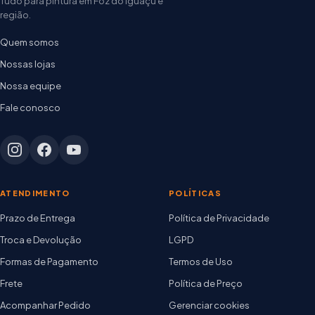
Tudo para pintura em Foz do Iguaçu e
região.
Quem somos
Nossas lojas
Nossa equipe
Fale conosco
ATENDIMENTO
POLÍTICAS
Prazo de Entrega
Política de Privacidade
Troca e Devolução
LGPD
Formas de Pagamento
Termos de Uso
Frete
Política de Preço
Acompanhar Pedido
Gerenciar cookies