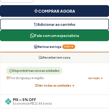
COMPRAR AGORA
Adicionar ao carrinho
Fale com um especialista
Retirar em loja
GRÁTIS
Receber em casa
Disponível nas nossas unidades
Foz do Iguaçu e região
ver lojas →
Ver todas as unidades →
PIX — 5% OFF
Economize R$ 22,44 à vista