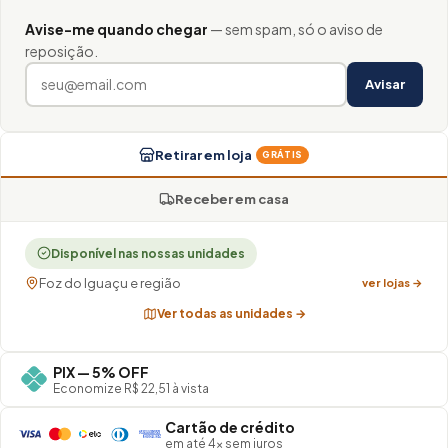
Avise-me quando chegar
— sem spam, só o aviso de
reposição.
Avisar
Retirar em loja
GRÁTIS
Receber em casa
Disponível nas nossas unidades
Foz do Iguaçu e região
ver lojas →
Ver todas as unidades →
PIX — 5% OFF
Economize R$ 22,51 à vista
Cartão de crédito
em até 4× sem juros