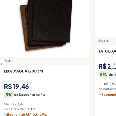
TATU
TATU LIX
3M
R$ 2,
LIXA D"AGUA 1200 3M
5%
de D
Ou R$ 2,8
R$ 19,46
no cartão 
5%
Economiz
de Desconto no Pix
Ou R$ 20,48
no cartão de crédito
Economize R$ 1,02 no Pix