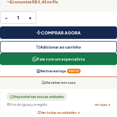
Economize R$ 0,45 no Pix
−
+
COMPRAR AGORA
Adicionar ao carrinho
Fale com um especialista
Retirar em loja
GRÁTIS
Receber em casa
Disponível nas nossas unidades
Foz do Iguaçu e região
ver lojas →
Ver todas as unidades →