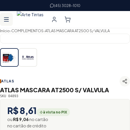
(45) 3028-1010
›
›
Início
COMPLEMENTOS
ATLAS MASCARA AT2500 S/ VALVULA
ATLAS
ATLAS MASCARA AT2500 S/ VALVULA
SKU 04893
R$ 8,61
à vista no PIX
ou
R$ 9,06
no cartão
no cartão de crédito