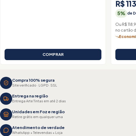
R$ 11
5%
de D
Ou R$ 118,
no cartão 
Economiz
COMPRAR
Compra 100% segura
Site verificado · LGPD · SSL
Entrega na região
Entrega Arte Tintas em até 2 dias
Unidades em Foz e região
Retire grátis em qualquer uma
Atendimento de verdade
WhatsApp + Televendas + Loja