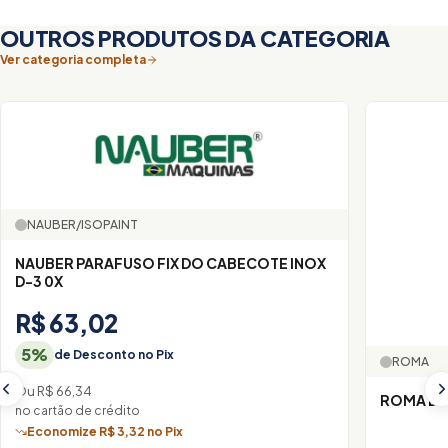
OUTROS PRODUTOS DA CATEGORIA
Ver categoria completa
NAUBER/ISOPAINT
NAUBER PARAFUSO FIX DO CABECOTE INOX
D-3 0X
R$ 63,02
5%
de Desconto no Pix
ROMA
Ou R$ 66,34
ROMA DE
no cartão de crédito
Economize R$ 3,32 no Pix