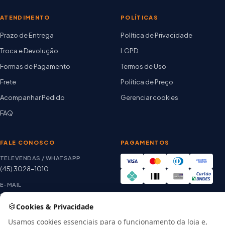
ATENDIMENTO
POLÍTICAS
Prazo de Entrega
Política de Privacidade
Troca e Devolução
LGPD
Formas de Pagamento
Termos de Uso
Frete
Política de Preço
Acompanhar Pedido
Gerenciar cookies
FAQ
FALE CONOSCO
PAGAMENTOS
TELEVENDAS / WHATSAPP
(45) 3028-1010
E-MAIL
thiago@artetintas.com.br
🍪
Cookies & Privacidade
Site verificado
HORÁRIO
Google Safe Browsing
Usamos cookies essenciais para o funcionamento da loja e,
Seg. a Sex. 8h às 18h