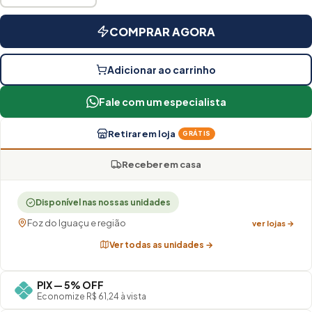
COMPRAR AGORA
Adicionar ao carrinho
Fale com um especialista
Retirar em loja
GRÁTIS
Receber em casa
Disponível nas nossas unidades
Foz do Iguaçu e região
ver lojas →
Ver todas as unidades →
PIX — 5% OFF
Economize R$ 61,24 à vista