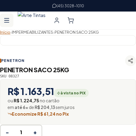
(45) 3028-1010
›
›
Início
IMPERMEABILIZANTES
PENETRON SACO 25KG
PENETRON
PENETRON SACO 25KG
SKU 08327
R$ 1.163,51
à vista no PIX
ou
R$ 1.224,75
no cartão
em
até 6×
de
R$ 204,13
sem juros
Economize R$ 61,24 no Pix
−
+