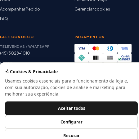
Acompanhar Pedido
Gerenciar cookies
FAQ
FALE CONOSCO
PAGAMENTOS
TELEVENDAS / WHATSAPP
(45) 3028-1010
E-MAIL
thiago@artetintas.com.br
🍪
Cookies & Privacidade
Site verificado
HORÁRIO
Usamos cookies essenciais para o funcionamento da loja e,
Google Safe Browsing
Seg. a Sex. 8h às 18h
com sua autorização, cookies de análise e marketing para
Sábado 8h às 12h
melhorar sua experiência.
Aceitar todos
© 2026 Arte Tintas · CNPJ 00.057.118/0001-56
Configurar
E-commerce por
Recusar