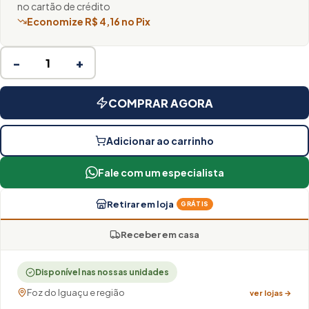
no cartão de crédito
Economize R$ 4,16 no Pix
−
+
COMPRAR AGORA
Adicionar ao carrinho
Fale com um especialista
Retirar em loja
GRÁTIS
Receber em casa
Disponível nas nossas unidades
Foz do Iguaçu e região
ver lojas →