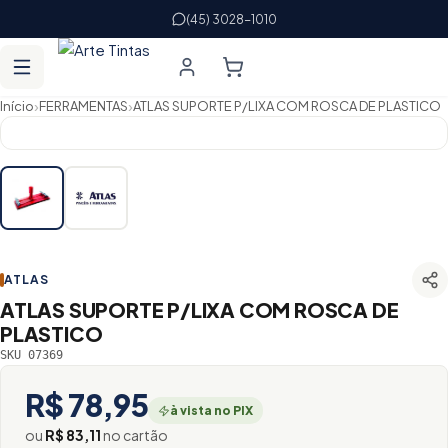
(45) 3028-1010
›
›
Início
FERRAMENTAS
ATLAS SUPORTE P/LIXA COM ROSCA DE PLASTICO
ATLAS
ATLAS SUPORTE P/LIXA COM ROSCA DE
PLASTICO
SKU 07369
R$ 78,95
à vista no PIX
ou
R$ 83,11
no cartão