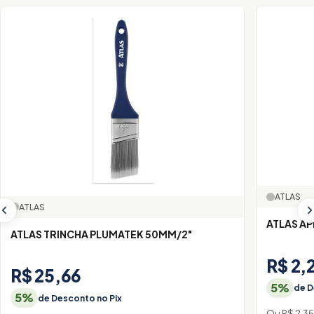
ATLAS
ATLAS
ATLAS A
ATLAS TRINCHA PLUMATEK 50MM/2"
R$ 2,
R$ 25,66
5%
de D
5%
de Desconto no Pix
Ou R$ 2,3