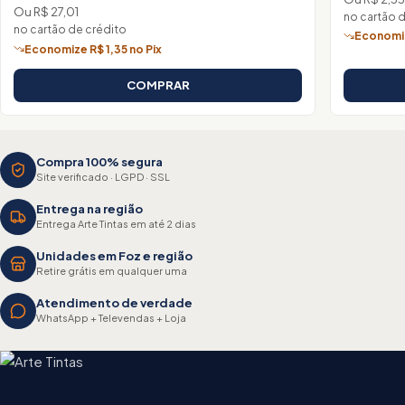
Ou R$ 27,01
no cartão 
no cartão de crédito
Economiz
Economize R$ 1,35 no Pix
COMPRAR
Compra 100% segura
Site verificado · LGPD · SSL
Entrega na região
Entrega Arte Tintas em até 2 dias
Unidades em Foz e região
Retire grátis em qualquer uma
Atendimento de verdade
WhatsApp + Televendas + Loja