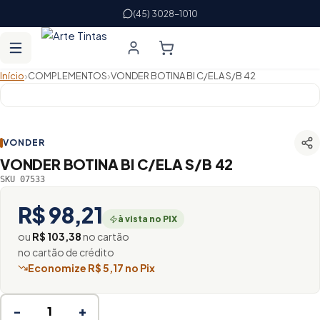
(45) 3028-1010
›
›
Início
COMPLEMENTOS
VONDER BOTINA BI C/ELA S/B 42
VONDER
VONDER BOTINA BI C/ELA S/B 42
SKU 07533
R$ 98,21
à vista no PIX
ou
R$ 103,38
no cartão
no cartão de crédito
Economize R$ 5,17 no Pix
−
+