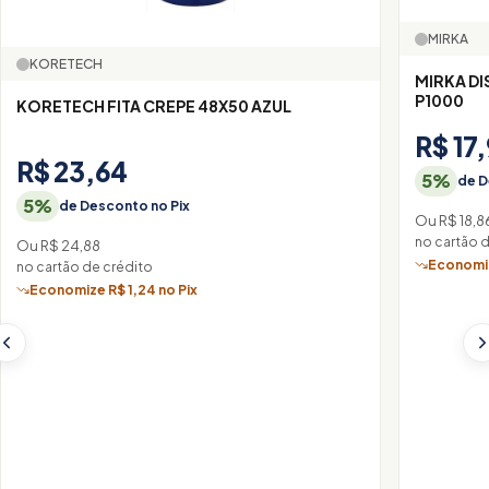
MIRKA
KORETECH
MIRKA DI
P1000
KORETECH FITA CREPE 48X50 AZUL
R$ 17
R$ 23,64
5%
de D
5%
de Desconto no Pix
Ou R$ 18,8
no cartão 
Ou R$ 24,88
Economiz
no cartão de crédito
Economize R$ 1,24 no Pix