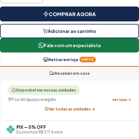
COMPRAR AGORA
Adicionar ao carrinho
Fale com um especialista
Retirar em loja
GRÁTIS
Receber em casa
Disponível nas nossas unidades
Foz do Iguaçu e região
ver lojas →
Ver todas as unidades →
PIX — 5% OFF
Economize R$ 5,17 à vista