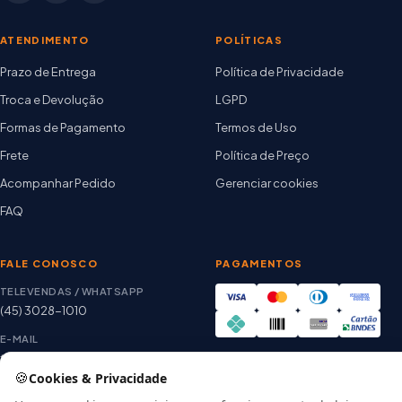
ATENDIMENTO
POLÍTICAS
Prazo de Entrega
Política de Privacidade
Troca e Devolução
LGPD
Formas de Pagamento
Termos de Uso
Frete
Política de Preço
Acompanhar Pedido
Gerenciar cookies
FAQ
FALE CONOSCO
PAGAMENTOS
TELEVENDAS / WHATSAPP
(45) 3028-1010
E-MAIL
thiago@artetintas.com.br
🍪
Cookies & Privacidade
Site verificado
HORÁRIO
Google Safe Browsing