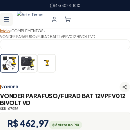
(45) 3028-1010
›
›
Início
COMPLEMENTOS
VONDER PARAFUSO/FURAD BAT 12VPFV012 BIVOLT VD
VONDER
VONDER PARAFUSO/FURAD BAT 12VPFV012
BIVOLT VD
SKU 07956
R$ 462,97
à vista no PIX