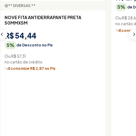
** DIVERSAS **
5%
de D
NOVE FITA ANTIDERRAPANTE PRETA
Ou R$ 28,
50MMX5M
no cartão 
Economiz
R$ 54,44
5%
de Desconto no Pix
Ou R$ 57,31
no cartão de crédito
Economize R$ 2,87 no Pix