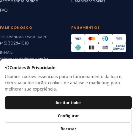
Acompanhar Pedido
Gerenciar cookies
FAQ
FALE CONOSCO
PAGAMENTOS
TELEVENDAS / WHATSAPP
(45) 3028-1010
E-MAIL
thiago@artetintas.com.br
🍪
Site verificado
Cookies & Privacidade
HORÁRIO
Google Safe Browsing
Seg. a Sex. 8h às 18h
Usamos cookies essenciais para o funcionamento da loja e,
Sábado 8h às 12h
com sua autorização, cookies de análise e marketing para
melhorar sua experiência.
Aceitar todos
© 2026 Arte Tintas · CNPJ 00.057.118/0001-56
E-commerce por
Configurar
Recusar