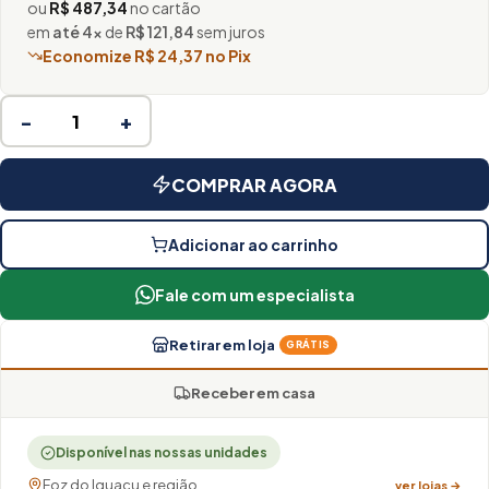
ou
R$ 487,34
no cartão
em
até 4×
de
R$ 121,84
sem juros
Economize R$ 24,37 no Pix
−
+
COMPRAR AGORA
Adicionar ao carrinho
Fale com um especialista
Retirar em loja
GRÁTIS
Receber em casa
Disponível nas nossas unidades
Foz do Iguaçu e região
ver lojas →