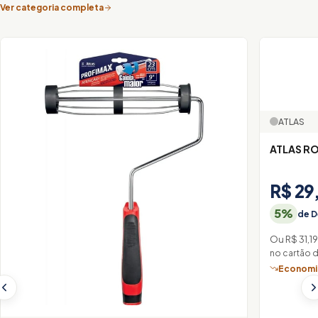
Ver categoria completa
ATLAS
R$ 29
5%
de D
Ou R$ 31,1
no cartão 
Economiz