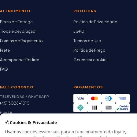
ATENDIMENTO
POLÍTICAS
Prazo de Entrega
Política de Privacidade
Troca e Devolução
LGPD
Formas de Pagamento
Termos de Uso
Frete
Política de Preço
Acompanhar Pedido
Gerenciar cookies
FAQ
FALE CONOSCO
PAGAMENTOS
TELEVENDAS / WHATSAPP
(45) 3028-1010
E-MAIL
thiago@artetintas.com.br
🍪
Cookies & Privacidade
Site verificado
HORÁRIO
Usamos cookies essenciais para o funcionamento da loja e,
Google Safe Browsing
Seg. a Sex. 8h às 18h