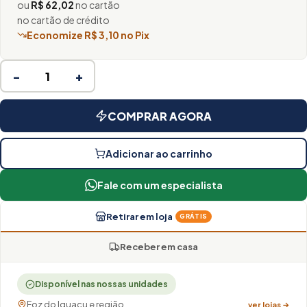
ou
R$ 62,02
no cartão
no cartão de crédito
Economize R$ 3,10 no Pix
−
+
COMPRAR AGORA
Adicionar ao carrinho
Fale com um especialista
Retirar em loja
GRÁTIS
Receber em casa
Disponível nas nossas unidades
Foz do Iguaçu e região
ver lojas →