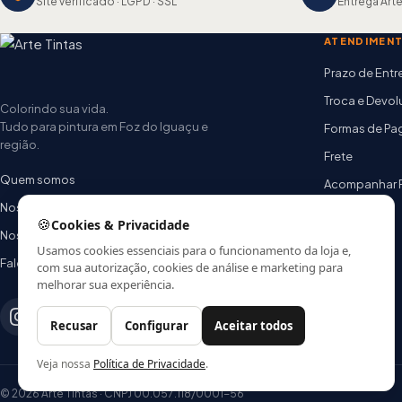
Site verificado · LGPD · SSL
Entrega Arte
ATENDIMEN
Prazo de Ent
Troca e Devo
Colorindo sua vida.
Tudo para pintura em Foz do Iguaçu e
Formas de P
região.
Frete
Quem somos
Acompanhar 
Nossas lojas
FAQ
🍪
Cookies & Privacidade
Nossa equipe
Usamos cookies essenciais para o funcionamento da loja e,
Fale conosco
com sua autorização, cookies de análise e marketing para
melhorar sua experiência.
Recusar
Configurar
Aceitar todos
Veja nossa
Política de Privacidade
.
© 2026 Arte Tintas · CNPJ 00.057.118/0001-56