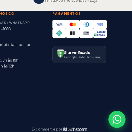
WhatsApp + Televendas + Loja
ONOSCO
PAGAMENTOS
DAS / WHATSAPP
8-1010
rtetintas.com.br
Site verificado
Google Safe Browsing
. 8h às 18h
h às 12h
E-commerce por