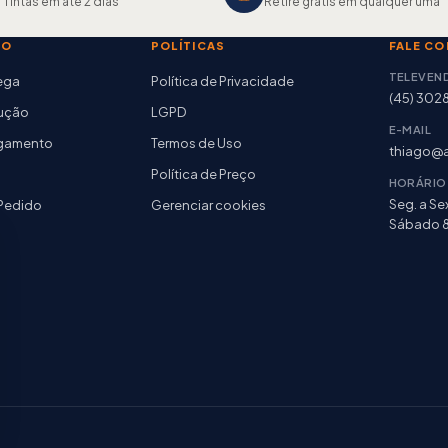
 Tintas em até 2 dias
Retire grátis em qualquer uma
TO
POLÍTICAS
FALE C
TELEVEN
rega
Política de Privacidade
(45) 302
lução
LGPD
E-MAIL
agamento
Termos de Uso
thiago@a
Política de Preço
HORÁRIO
Seg. a Sex
Pedido
Gerenciar cookies
Sábado 8