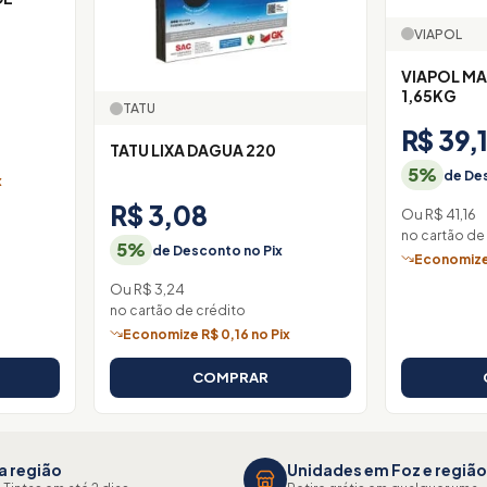
"
VIAPOL
VIAPOL MA
1,65KG
TATU
R$ 39,
TATU LIXA DAGUA 220
5%
de Des
x
R$ 3,08
Ou R$ 41,16
no cartão de
5%
de Desconto no Pix
Economize 
Ou R$ 3,24
no cartão de crédito
Economize R$ 0,16 no Pix
COMPRAR
a região
Unidades em Foz e região