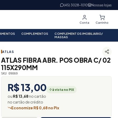
(45) 3028-1010
Nossas lojas
Conta
Carrinho
PAMENTOS
COMPLEMENTOS
COMPLEMENTOS IMOBILIARIO/
MASSAS
ATLAS
ATLAS FIBRA ABR. POS OBRA C/ 02
115X290MM
SKU 09069
R$ 13,00
à vista no PIX
ou
R$ 13,68
no cartão
no cartão de crédito
Economize R$ 0,68 no Pix