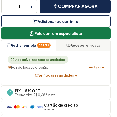
−
+
COMPRAR AGORA
Adicionar ao carrinho
Fale com um especialista
Retirar em loja
Receber em casa
GRÁTIS
Disponível nas nossas unidades
Foz do Iguaçu e região
ver lojas →
Ver todas as unidades →
PIX — 5% OFF
Economize R$ 0,68 à vista
Cartão de crédito
à vista