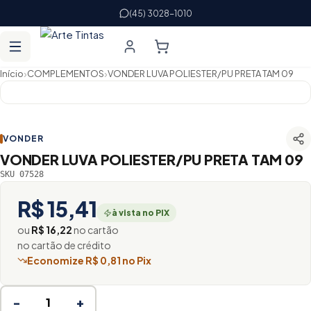
(45) 3028-1010
›
›
Início
COMPLEMENTOS
VONDER LUVA POLIESTER/PU PRETA TAM 09
VONDER
VONDER LUVA POLIESTER/PU PRETA TAM 09
SKU 07528
R$ 15,41
à vista no PIX
ou
R$ 16,22
no cartão
no cartão de crédito
Economize R$ 0,81 no Pix
−
+