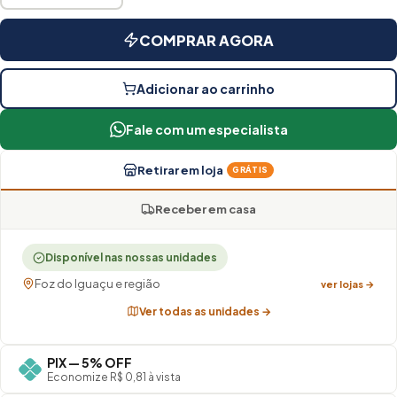
COMPRAR AGORA
Adicionar ao carrinho
Fale com um especialista
Retirar em loja
GRÁTIS
Receber em casa
Disponível nas nossas unidades
Foz do Iguaçu e região
ver lojas →
Ver todas as unidades →
PIX — 5% OFF
Economize R$ 0,81 à vista