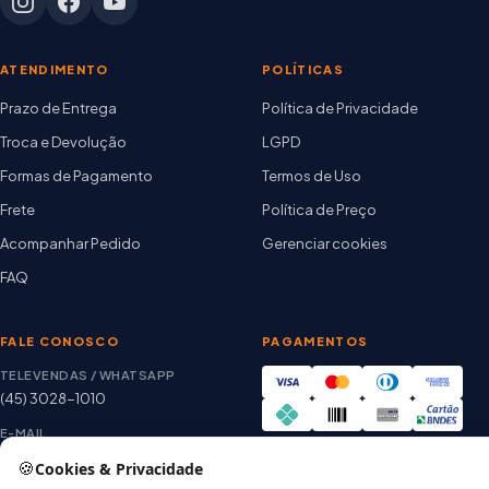
ATENDIMENTO
POLÍTICAS
Prazo de Entrega
Política de Privacidade
Troca e Devolução
LGPD
Formas de Pagamento
Termos de Uso
Frete
Política de Preço
Acompanhar Pedido
Gerenciar cookies
FAQ
FALE CONOSCO
PAGAMENTOS
TELEVENDAS / WHATSAPP
(45) 3028-1010
E-MAIL
thiago@artetintas.com.br
🍪
Cookies & Privacidade
Site verificado