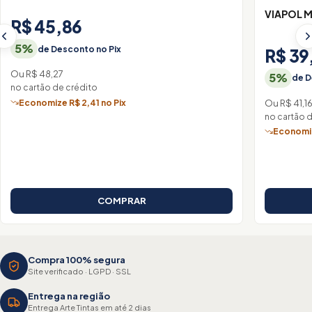
VIAPOL M
R$ 45,86
5%
de Desconto no Pix
R$ 39
Ou R$ 48,27
5%
de D
no cartão de crédito
Ou R$ 41,1
Economize R$ 2,41 no Pix
no cartão 
Economiz
COMPRAR
Compra 100% segura
Site verificado · LGPD · SSL
Entrega na região
Entrega Arte Tintas em até 2 dias