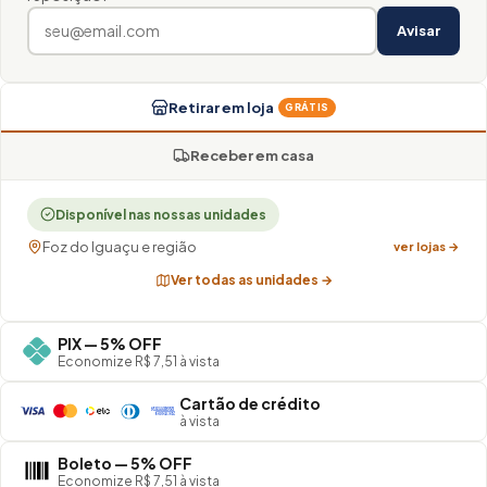
Avisar
Retirar em loja
GRÁTIS
Receber em casa
Disponível nas nossas unidades
Foz do Iguaçu e região
ver lojas →
Ver todas as unidades →
PIX — 5% OFF
Economize R$ 7,51 à vista
Cartão de crédito
à vista
Boleto — 5% OFF
Economize R$ 7,51 à vista