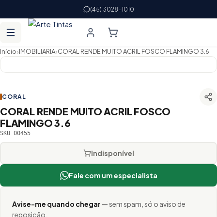
(45) 3028-1010
›
›
Início
IMOBILIARIA
CORAL RENDE MUITO ACRIL FOSCO FLAMINGO 3.6
CORAL
CORAL RENDE MUITO ACRIL FOSCO
FLAMINGO 3.6
SKU 00455
Indisponível
Fale com um especialista
Avise-me quando chegar
— sem spam, só o aviso de
reposição.