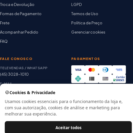
Troca e Devolução
LGPD
Formas de Pagamento
Termos de Uso
Frete
Política de Preço
Acompanhar Pedido
Gerenciar cookies
FAQ
FALE CONOSCO
PAGAMENTOS
TELEVENDAS / WHATSAPP
(45) 3028-1010
E-MAIL
thiago@artetintas.com.br
🍪
Cookies & Privacidade
Site verificado
HORÁRIO
Usamos cookies essenciais para o funcionamento da loja e,
Google Safe Browsing
Seg. a Sex. 8h às 18h
com sua autorização, cookies de análise e marketing para
Sábado 8h às 12h
melhorar sua experiência.
Aceitar todos