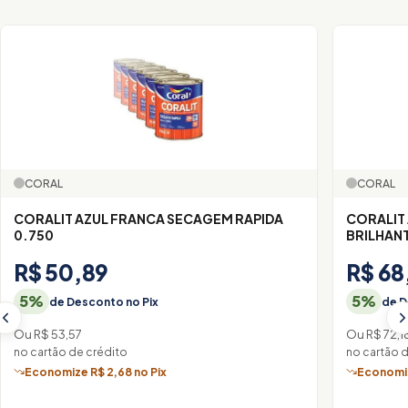
CORAL
CORAL
CORALIT AZUL FRANCA SECAGEM RAPIDA
CORALIT
0.750
BRILHAN
R$ 50,89
R$ 68
5%
5%
de Desconto no Pix
de D
Ou R$ 53,57
Ou R$ 72,1
no cartão de crédito
no cartão 
Economize R$ 2,68 no Pix
Economiz