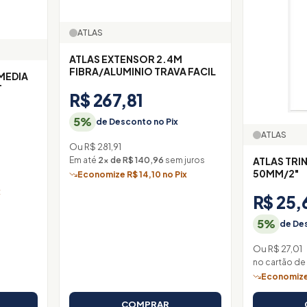
ATLAS
ATLAS EXTENSOR 2.4M
FIBRA/ALUMINIO TRAVA FACIL
MEDIA
T
R$ 267,81
5%
de Desconto no Pix
ATLAS
Ou R$ 281,91
Em até
2× de R$ 140,96
sem juros
ATLAS TRI
50MM/2"
Economize R$ 14,10 no Pix
x
R$ 25,
5%
de Des
Ou R$ 27,01
no cartão de
Economize 
COMPRAR