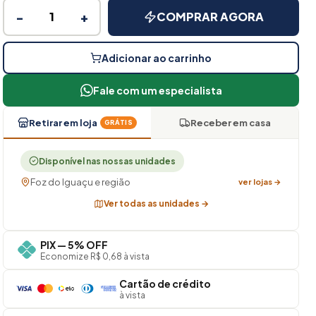
−
+
COMPRAR AGORA
Adicionar ao carrinho
Fale com um especialista
Retirar em loja
Receber em casa
GRÁTIS
Disponível nas nossas unidades
Foz do Iguaçu e região
ver lojas →
Ver todas as unidades →
PIX — 5% OFF
Economize R$ 0,68 à vista
Cartão de crédito
à vista