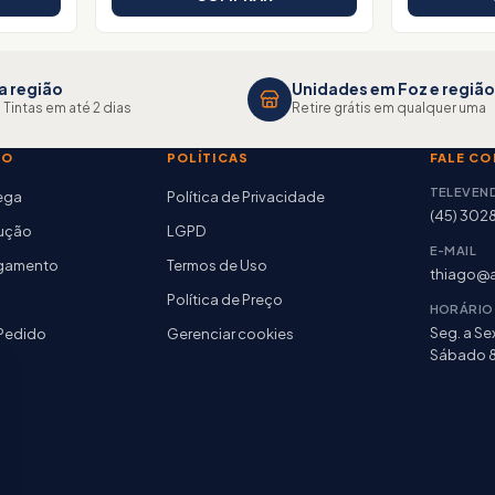
a região
Unidades em Foz e região
 Tintas em até 2 dias
Retire grátis em qualquer uma
TO
POLÍTICAS
FALE C
TELEVEN
rega
Política de Privacidade
(45) 302
lução
LGPD
E-MAIL
agamento
Termos de Uso
thiago@a
Política de Preço
HORÁRIO
Seg. a Sex
Pedido
Gerenciar cookies
Sábado 8