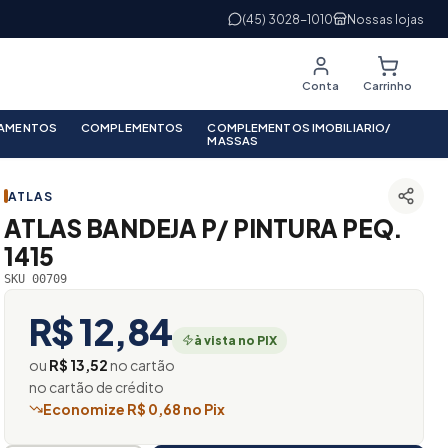
(45) 3028-1010
Nossas lojas
Conta
Carrinho
PAMENTOS
COMPLEMENTOS
COMPLEMENTOS IMOBILIARIO/
MASSAS
ATLAS
ATLAS BANDEJA P/ PINTURA PEQ.
1415
SKU 00709
R$ 12,84
à vista no PIX
ou
R$ 13,52
no cartão
no cartão de crédito
Economize R$ 0,68 no Pix