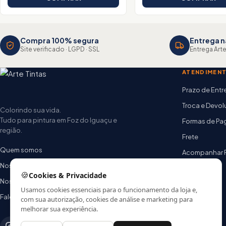
Compra 100% segura
Entrega n
Site verificado · LGPD · SSL
Entrega Arte
ATENDIMEN
Prazo de Ent
Troca e Devo
Colorindo sua vida.
Tudo para pintura em Foz do Iguaçu e
Formas de P
região.
Frete
Quem somos
Acompanhar 
Nossas lojas
FAQ
🍪
Cookies & Privacidade
Nossa equipe
Usamos cookies essenciais para o funcionamento da loja e,
Fale conosco
com sua autorização, cookies de análise e marketing para
melhorar sua experiência.