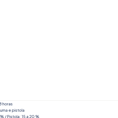
8 horas
puma e pistola
% / Pistola: 15 a 20 %