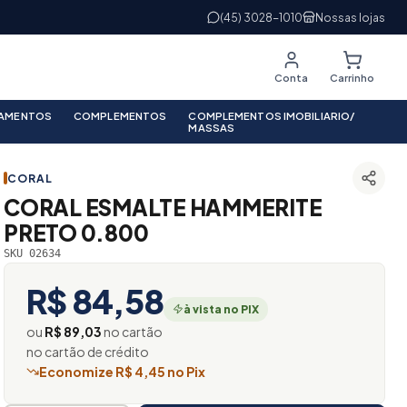
(45) 3028-1010
Nossas lojas
Conta
Carrinho
PAMENTOS
COMPLEMENTOS
COMPLEMENTOS IMOBILIARIO/
MASSAS
CORAL
CORAL ESMALTE HAMMERITE
PRETO 0.800
SKU 02634
R$ 84,58
à vista no PIX
ou
R$ 89,03
no cartão
no cartão de crédito
Economize R$ 4,45 no Pix