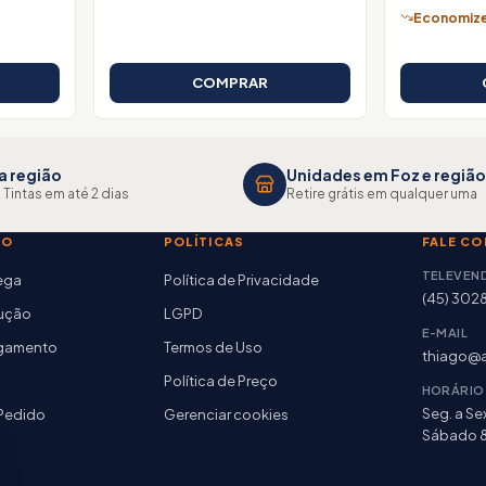
Economize 
COMPRAR
a região
Unidades em Foz e região
 Tintas em até 2 dias
Retire grátis em qualquer uma
TO
POLÍTICAS
FALE C
TELEVEN
rega
Política de Privacidade
(45) 302
lução
LGPD
E-MAIL
agamento
Termos de Uso
thiago@a
Política de Preço
HORÁRIO
Seg. a Sex
Pedido
Gerenciar cookies
Sábado 8