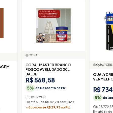
CORAL
CORAL MASTER BRANCO
QUALYCRIL
CAGEM
FOSCO AVELUDADO 20L
BALDE
QUALYCRI
R$ 568,58
VERMELHO
5%
R$ 734
de Desconto no Pix
5%
Ou R$ 598,51
de Des
Em até
5× de R$ 119,70
sem juros
Ou R$ 772,7
Economize R$ 29,93 no Pix
x
Em até
6× de