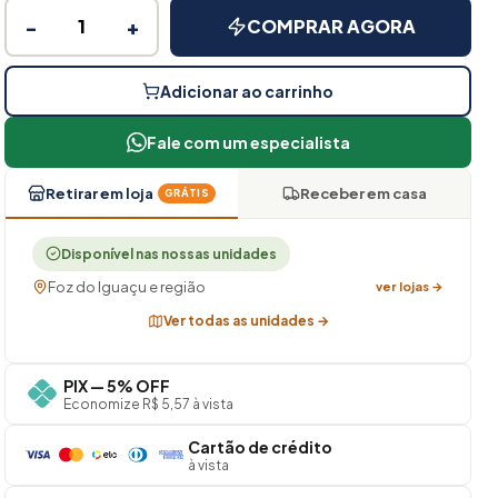
−
+
COMPRAR AGORA
Adicionar ao carrinho
Fale com um especialista
Retirar em loja
Receber em casa
GRÁTIS
Disponível nas nossas unidades
Foz do Iguaçu e região
ver lojas →
Ver todas as unidades →
PIX — 5% OFF
Economize R$ 5,57 à vista
Cartão de crédito
à vista