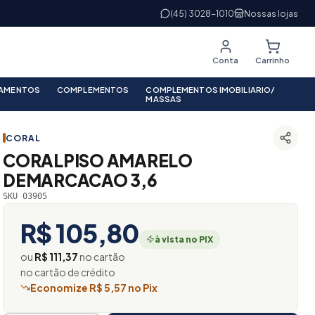
(45) 3028-1010
Nossas lojas
Conta
Carrinho
PAMENTOS
COMPLEMENTOS
COMPLEMENTOS IMOBILIARIO/
MASSAS
CORAL
CORALPISO AMARELO
DEMARCACAO 3,6
SKU 03905
R$ 105,80
à vista no PIX
ou
R$ 111,37
no cartão
no cartão de crédito
Economize R$ 5,57 no Pix