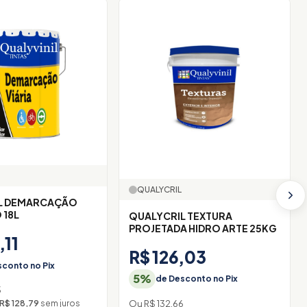
QUALYCRIL
L DEMARCAÇÃO
 18L
QUALYCRIL TEXTURA
PROJETADA HIDRO ARTE 25KG
,11
R$ 126,03
conto no Pix
5%
de Desconto no Pix
5
Ou R$ 132,66
 R$ 128,79
sem juros