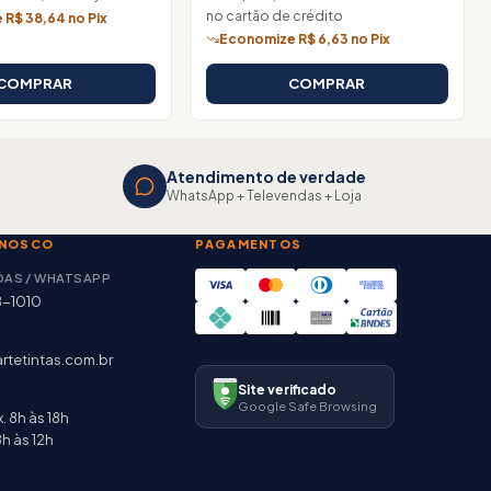
no cartão de crédito
R$ 38,64 no Pix
Economize R$ 6,63 no Pix
COMPRAR
COMPRAR
Atendimento de verdade
WhatsApp + Televendas + Loja
ONOSCO
PAGAMENTOS
DAS / WHATSAPP
8-1010
rtetintas.com.br
Site verificado
Google Safe Browsing
. 8h às 18h
h às 12h