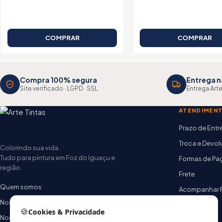
COMPRAR
COMPRAR
Compra 100% segura
Entrega n
Site verificado · LGPD · SSL
Entrega Arte
ATENDIMEN
Prazo de Ent
Troca e Devo
Colorindo sua vida.
Tudo para pintura em Foz do Iguaçu e
Formas de P
região.
Frete
Quem somos
Acompanhar 
Nossas lojas
FAQ
🍪
Cookies & Privacidade
Nossa equipe