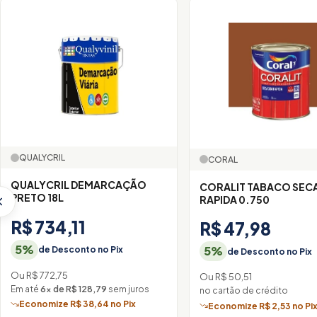
QUALYCRIL
CORAL
QUALYCRIL DEMARCAÇÃO
CORALIT TABACO SE
PRETO 18L
RAPIDA 0.750
R$ 734,11
R$ 47,98
5%
5%
de Desconto no Pix
de Desconto no Pix
Ou R$ 772,75
Ou R$ 50,51
Em até
6× de R$ 128,79
sem juros
no cartão de crédito
Economize R$ 38,64 no Pix
Economize R$ 2,53 no Pi