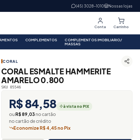
(45) 3028-1010
Nossas lojas
Conta
Carrinho
PAMENTOS
COMPLEMENTOS
COMPLEMENTOS IMOBILIARIO/
MASSAS
CORAL
CORAL ESMALTE HAMMERITE
AMARELO 0.800
SKU 05546
R$ 84,58
à vista no PIX
ou
R$ 89,03
no cartão
no cartão de crédito
Economize R$ 4,45 no Pix