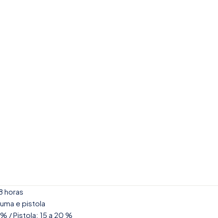
8 horas
puma e pistola
% / Pistola: 15 a 20 %