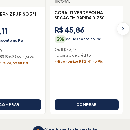
CORAL
CORALIT VERDE FOLHA
ERNIZ PU PISO 5*1
SECAGEM RAPIDA 0,750
O
R$ 45,86
,11
5%
de Desconto no Pix
conto no Pix
Ou R$ 48,27
0
no cartão de crédito
 R$ 106,76
sem juros
Economize R$ 2,41 no Pix
R$ 26,69 no Pix
COMPRAR
COMPRAR
Atendimento de verdade