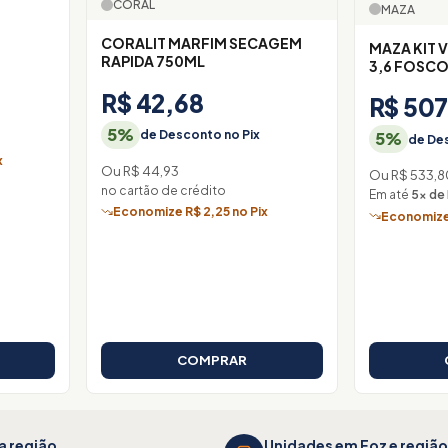
CORAL
MAZA
CORALIT MARFIM SECAGEM
MAZA KIT V
RAPIDA 750ML
3,6 FOSC
R$ 42,68
R$ 507
5%
de Desconto no Pix
5%
de Des
x
Ou R$ 44,93
Ou R$ 533,8
no cartão de crédito
Em até
5× de
Economize R$ 2,25 no Pix
Economize 
COMPRAR
a região
Unidades em Foz e região