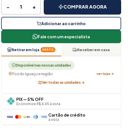
−
+
COMPRAR AGORA
Adicionar ao carrinho
Fale com um especialista
Retirar em loja
Receber em casa
GRÁTIS
Disponível nas nossas unidades
Foz do Iguaçu e região
ver lojas →
Ver todas as unidades →
PIX — 5% OFF
Economize R$ 4,45 à vista
Cartão de crédito
à vista