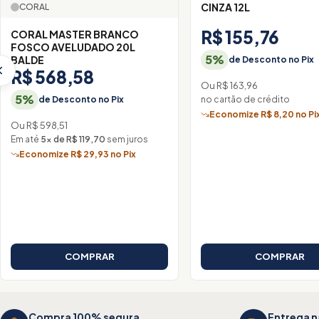
CINZA 12L
CORAL
R$ 155,76
CORAL MASTER BRANCO
FOSCO AVELUDADO 20L
5%
BALDE
de Desconto no Pix
R$ 568,58
Ou R$ 163,96
5%
no cartão de crédito
de Desconto no Pix
Economize R$ 8,20 no Pi
Ou R$ 598,51
Em até
5× de R$ 119,70
sem juros
Economize R$ 29,93 no Pix
COMPRAR
COMPRAR
Compra 100% segura
Entrega n