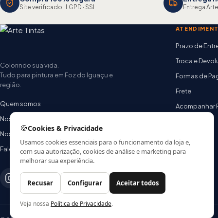
Site verificado · LGPD · SSL
Entrega Arte
ATENDIMEN
Prazo de Ent
Troca e Devo
Colorindo sua vida.
Tudo para pintura em Foz do Iguaçu e
Formas de P
região.
Frete
Quem somos
Acompanhar 
Nossas lojas
FAQ
🍪
Cookies & Privacidade
Nossa equipe
Usamos cookies essenciais para o funcionamento da loja e,
Fale conosco
com sua autorização, cookies de análise e marketing para
melhorar sua experiência.
Recusar
Configurar
Aceitar todos
Veja nossa
Política de Privacidade
.