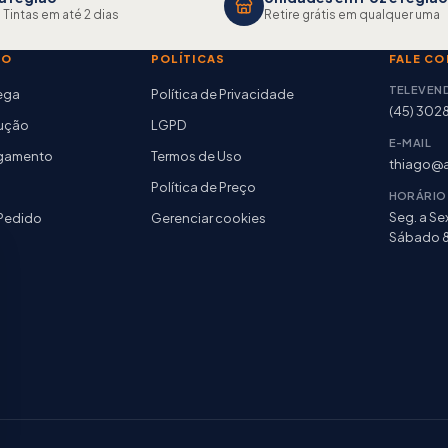
 Tintas em até 2 dias
Retire grátis em qualquer uma
TO
POLÍTICAS
FALE C
TELEVEN
rega
Política de Privacidade
(45) 302
lução
LGPD
E-MAIL
agamento
Termos de Uso
thiago@a
Política de Preço
HORÁRIO
Seg. a Sex
Pedido
Gerenciar cookies
Sábado 8