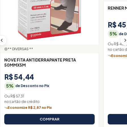
RENNER 
R$ 45
5%
de D
Ou R$ 48,
** DIVERSAS **
no cartão 
Economiz
NOVE FITA ANTIDERRAPANTE PRETA
50MMX5M
R$ 54,44
5%
de Desconto no Pix
Ou R$ 57,31
no cartão de crédito
Economize R$ 2,87 no Pix
COMPRAR