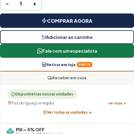
−
+
COMPRAR AGORA
Adicionar ao carrinho
Fale com um especialista
Retirar em loja
GRÁTIS
Receber em casa
Disponível nas nossas unidades
Foz do Iguaçu e região
ver lojas →
Ver todas as unidades →
PIX — 5% OFF