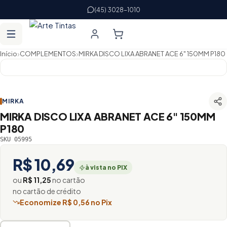
(45) 3028-1010
›
›
Início
COMPLEMENTOS
MIRKA DISCO LIXA ABRANET ACE 6" 150MM P180
MIRKA
MIRKA DISCO LIXA ABRANET ACE 6" 150MM
P180
SKU 05995
R$ 10,69
à vista no PIX
ou
R$ 11,25
no cartão
no cartão de crédito
Economize R$ 0,56 no Pix