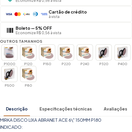
Economize R$ 0,56 à vista
Cartão de crédito
à vista
Boleto — 5% OFF
Economize R$ 0,56 à vista
OUTROS TAMANHOS
P1000
P120
P150
P220
P240
P320
P400
P500
P80
Descrição
Especificações técnicas
Avaliações
MIRKA DISCO LIXA ABRANET ACE 6\" 150MM P180
INDICADO: