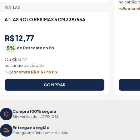
no cartão 
ATLAS
Economiz
ATLAS ROLO RESIMAX 5 CM 339/55A
R$ 12,77
5%
de Desconto no Pix
Ou R$ 13,44
no cartão de crédito
Economize R$ 0,67 no Pix
COMPRAR
Compra 100% segura
Site verificado · LGPD · SSL
Entrega na região
Entrega Arte Tintas em até 2 dias