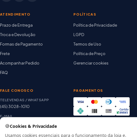
ATENDIMENTO
POLÍTICAS
Prazo de Entrega
Política de Privacidade
Troca e Devolução
LGPD
Formas de Pagamento
Termos de Uso
Frete
Política de Preço
Acompanhar Pedido
Gerenciar cookies
FAQ
FALE CONOSCO
PAGAMENTOS
TELEVENDAS / WHATSAPP
(45) 3028-1010
E-MAIL
thiago@artetintas.com.br
🍪
Cookies & Privacidade
Site verificado
HORÁRIO
Usamos cookies essenciais para o funcionamento da loja e,
Google Safe Browsing