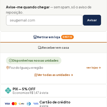
Avise-me quando chegar
— sem spam, só o aviso de
reposição.
Avisar
Retirar em loja
GRÁTIS
Receber em casa
Disponível nas nossas unidades
Foz do Iguaçu e região
ver lojas →
Ver todas as unidades →
PIX — 5% OFF
Economize R$ 1,47 à vista
Cartão de crédito
à vista