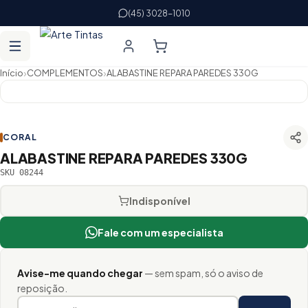
(45) 3028-1010
›
›
Início
COMPLEMENTOS
ALABASTINE REPARA PAREDES 330G
CORAL
ALABASTINE REPARA PAREDES 330G
SKU 08244
Indisponível
Fale com um especialista
Avise-me quando chegar
— sem spam, só o aviso de
reposição.