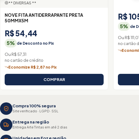
** DIVERSAS **
R$ 10
NOVE FITA ANTIDERRAPANTE PRETA
50MMX5M
5%
de D
R$ 54,44
Ou R$ 111,0
5%
de Desconto no Pix
no cartão 
Economiz
Ou R$ 57,31
no cartão de crédito
Economize R$ 2,87 no Pix
COMPRAR
Compra 100% segura
Site verificado · LGPD · SSL
Entrega na região
Entrega Arte Tintas em até 2 dias
Unidades em Foz e região