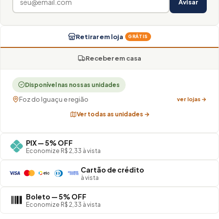
Avisar
Retirar em loja
GRÁTIS
Receber em casa
Disponível nas nossas unidades
Foz do Iguaçu e região
ver lojas →
Ver todas as unidades →
PIX — 5% OFF
Economize R$ 2,33 à vista
Cartão de crédito
à vista
Boleto — 5% OFF
Economize R$ 2,33 à vista