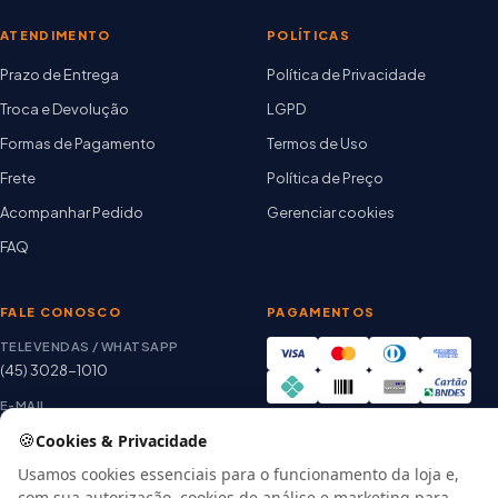
ATENDIMENTO
POLÍTICAS
Prazo de Entrega
Política de Privacidade
Troca e Devolução
LGPD
Formas de Pagamento
Termos de Uso
Frete
Política de Preço
Acompanhar Pedido
Gerenciar cookies
FAQ
FALE CONOSCO
PAGAMENTOS
TELEVENDAS / WHATSAPP
(45) 3028-1010
E-MAIL
thiago@artetintas.com.br
🍪
Cookies & Privacidade
Site verificado
HORÁRIO
Usamos cookies essenciais para o funcionamento da loja e,
Google Safe Browsing
Seg. a Sex. 8h às 18h
com sua autorização, cookies de análise e marketing para