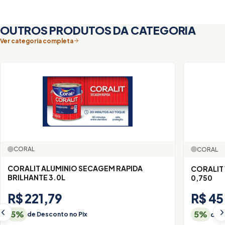
OUTROS PRODUTOS DA CATEGORIA
Ver categoria completa
CORAL
CORAL
CORALIT ALUMINIO SECAGEM RAPIDA
CORALIT
BRILHANTE 3.0L
0,750
R$ 221,79
R$ 45
5%
5%
de Desconto no Pix
de D