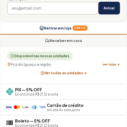
Avisar
Retirar em loja
GRÁTIS
Receber em casa
Disponível nas nossas unidades
Foz do Iguaçu e região
ver lojas →
Ver todas as unidades →
PIX — 5% OFF
Economize R$ 21,12 à vista
Cartão de crédito
em até 4× sem juros
Boleto — 5% OFF
Economize R$ 21,12 à vista