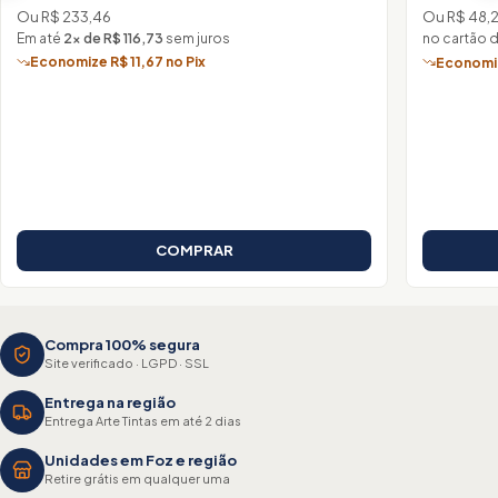
Ou R$ 233,46
Ou R$ 48,
Em até
2× de R$ 116,73
sem juros
no cartão 
Economize R$ 11,67 no Pix
Economiz
COMPRAR
Compra 100% segura
Site verificado · LGPD · SSL
Entrega na região
Entrega Arte Tintas em até 2 dias
Unidades em Foz e região
Retire grátis em qualquer uma