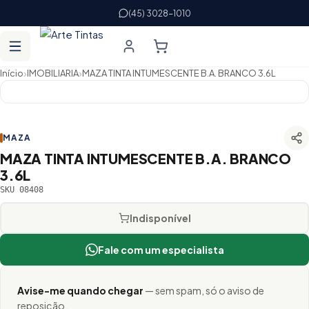
(45) 3028-1010
›
›
Início
IMOBILIARIA
MAZA TINTA INTUMESCENTE B.A. BRANCO 3.6L
MAZA
MAZA TINTA INTUMESCENTE B.A. BRANCO
3.6L
SKU 08408
Indisponível
Fale com um especialista
Avise-me quando chegar
— sem spam, só o aviso de
reposição.