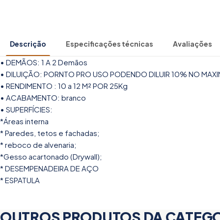
Descrição
Especificações técnicas
Avaliações
• DEMÃOS: 1 A 2 Demãos
• DILUIÇÃO: PORNTO PRO USO PODENDO DILUIR 10% NO MAX
• RENDIMENTO : 10 a 12 M² POR 25Kg
• ACABAMENTO: branco
• SUPERFÍCIES:
*Áreas interna
* Paredes, tetos e fachadas;
* reboco de alvenaria;
*Gesso acartonado (Drywall);
* DESEMPENADEIRA DE AÇO
* ESPATULA
OUTROS PRODUTOS DA CATEG