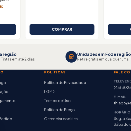
ix
COMPRAR
a região
Unidades em Foz e região
 Tintas em até 2 dias
Retire grátis em qualquer uma
TO
POLÍTICAS
FALE C
TELEVEN
rega
Política de Privacidade
(45) 302
lução
LGPD
E-MAIL
agamento
Termos de Uso
thiago@a
Política de Preço
HORÁRIO
Seg. a Sex
Pedido
Gerenciar cookies
Sábado 8