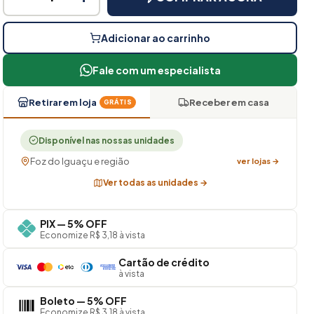
Adicionar ao carrinho
Fale com um especialista
Retirar em loja
Receber em casa
GRÁTIS
Disponível nas nossas unidades
Foz do Iguaçu e região
ver lojas →
Ver todas as unidades →
PIX — 5% OFF
Economize R$ 3,18 à vista
Cartão de crédito
à vista
Boleto — 5% OFF
Economize R$ 3,18 à vista