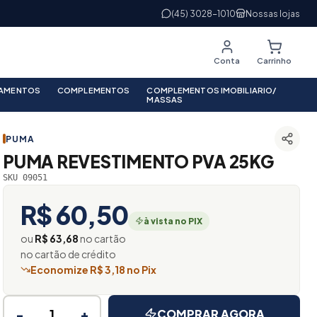
(45) 3028-1010
Nossas lojas
Conta
Carrinho
PAMENTOS
COMPLEMENTOS
COMPLEMENTOS IMOBILIARIO/
MASSAS
PUMA
PUMA REVESTIMENTO PVA 25KG
SKU 09051
R$ 60,50
à vista no PIX
ou
R$ 63,68
no cartão
no cartão de crédito
Economize R$ 3,18 no Pix
−
+
COMPRAR AGORA