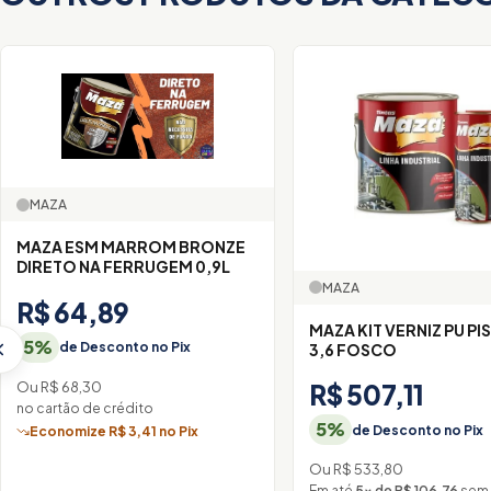
MAZA
MAZA ESM MARROM BRONZE
DIRETO NA FERRUGEM 0,9L
MAZA
R$ 64,89
MAZA KIT VERNIZ PU PI
5%
de Desconto no Pix
3,6 FOSCO
Ou R$ 68,30
R$ 507,11
no cartão de crédito
5%
de Desconto no Pix
Economize R$ 3,41 no Pix
Ou R$ 533,80
Em até
5× de R$ 106,76
sem 