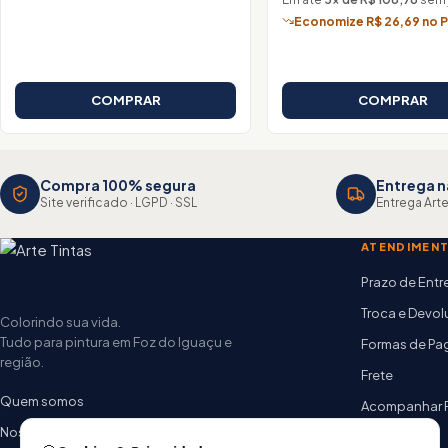
Economize R$ 26,69 no P
COMPRAR
COMPRAR
Compra 100% segura
Entrega n
Site verificado · LGPD · SSL
Entrega Arte
ATENDIMEN
Prazo de Ent
Troca e Devo
Colorindo sua vida.
Tudo para pintura em Foz do Iguaçu e
Formas de P
região.
Frete
Quem somos
Acompanhar 
Nossas lojas
FAQ