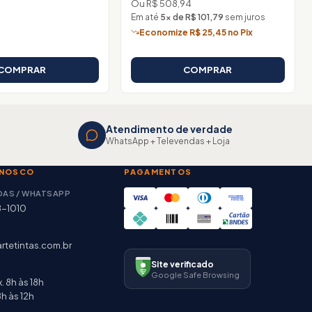
Ou R$ 508,94
Em até
5× de R$ 101,79
sem juros
Economize R$ 25,45 no Pix
COMPRAR
COMPRAR
Atendimento de verdade
WhatsApp + Televendas + Loja
ONOSCO
PAGAMENTOS
DAS / WHATSAPP
8-1010
rtetintas.com.br
Site verificado
Google Safe Browsing
. 8h às 18h
h às 12h