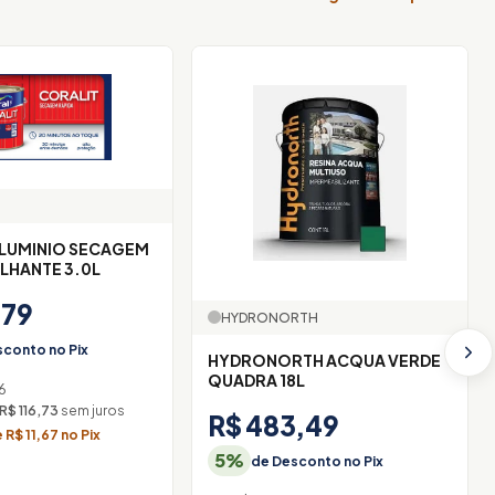
ALUMINIO SECAGEM
ILHANTE 3.0L
,79
HYDRONORTH
conto no Pix
HYDRONORTH ACQUA VERDE
QUADRA 18L
6
R$ 116,73
sem juros
R$ 483,49
R$ 11,67 no Pix
5%
de Desconto no Pix