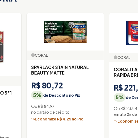
CORAL
CORAL
SPARLACK STAIN NATURAL
CORALIT 
BEAUTY MATTE
RAPIDA BR
R$ 80,72
R$ 221
SO 5*1
5%
de Desconto no Pix
5%
de Des
Ou R$ 84,97
Ou R$ 233,4
no cartão de crédito
Em até
2× de 
Economize R$ 4,25 no Pix
Economize 
juros