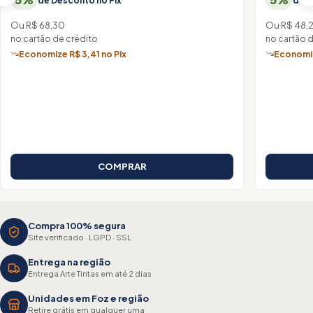
de Desconto no Pix
de D
Ou R$ 68,30
Ou R$ 48,2
no cartão de crédito
no cartão 
Economize R$ 3,41 no Pix
Economiz
COMPRAR
Compra 100% segura
Site verificado · LGPD · SSL
Entrega na região
Entrega Arte Tintas em até 2 dias
Unidades em Foz e região
Retire grátis em qualquer uma