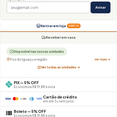
Avisar
Retirar em loja
GRÁTIS
Receber em casa
Disponível nas nossas unidades
Foz do Iguaçu e região
ver lojas →
Ver todas as unidades →
PIX — 5% OFF
Economize R$ 19,88 à vista
Cartão de crédito
em até 3× sem juros
Boleto — 5% OFF
Economize R$ 19,88 à vista