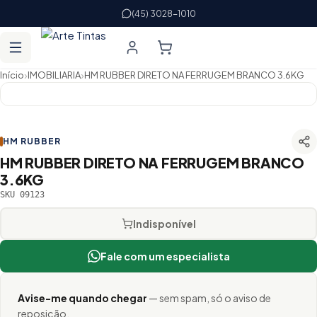
(45) 3028-1010
›
›
Início
IMOBILIARIA
HM RUBBER DIRETO NA FERRUGEM BRANCO 3.6KG
HM RUBBER
HM RUBBER DIRETO NA FERRUGEM BRANCO
3.6KG
SKU 09123
Indisponível
Fale com um especialista
Avise-me quando chegar
— sem spam, só o aviso de
reposição.