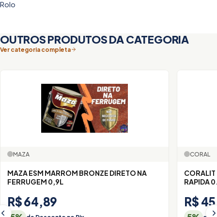
Rolo
OUTROS PRODUTOS DA CATEGORIA
Ver categoria completa
MAZA
CORAL
MAZA ESM MARROM BRONZE DIRETO NA
CORALIT
FERRUGEM 0,9L
RAPIDA 0
R$ 64,89
R$ 45
5%
5%