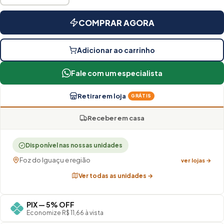
COMPRAR AGORA
Adicionar ao carrinho
Fale com um especialista
Retirar em loja
GRÁTIS
Receber em casa
Disponível nas nossas unidades
Foz do Iguaçu e região
ver lojas →
Ver todas as unidades →
PIX — 5% OFF
Economize R$ 11,66 à vista