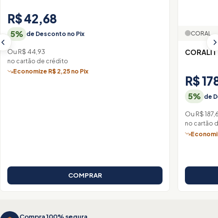
R$ 42,68
5%
CORAL
de Desconto no Pix
Ou R$ 44,93
CORALIT
no cartão de crédito
Economize R$ 2,25 no Pix
R$ 17
5%
de D
Ou R$ 187,
no cartão 
Economiz
COMPRAR
Compra 100% segura