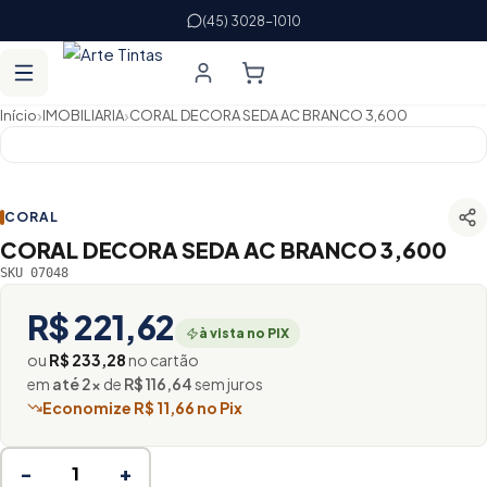
(45) 3028-1010
›
›
Início
IMOBILIARIA
CORAL DECORA SEDA AC BRANCO 3,600
CORAL
CORAL DECORA SEDA AC BRANCO 3,600
SKU 07048
R$ 221,62
à vista no PIX
ou
R$ 233,28
no cartão
em
até 2×
de
R$ 116,64
sem juros
Economize R$ 11,66 no Pix
−
+