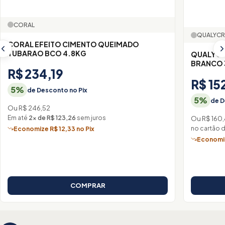
CORAL
QUALYCR
CORAL EFEITO CIMENTO QUEIMADO
TUBARAO BCO 4.8KG
QUALYCR
BRANCO 
R$ 234,19
R$ 15
5%
de Desconto no Pix
5%
de D
Ou R$ 246,52
Em até
2× de R$ 123,26
sem juros
Ou R$ 160
no cartão 
Economize R$ 12,33 no Pix
Economiz
COMPRAR