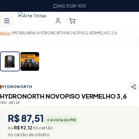
(45) 3028-1010
›
›
Início
IMOBILIARIA
HYDRONORTH NOVOPISO VERMELHO 3,6
HYDRONORTH
HYDRONORTH NOVOPISO VERMELHO 3,6
SKU 08118
R$ 87,51
à vista no PIX
ou
R$ 92,12
no cartão
no cartão de crédito