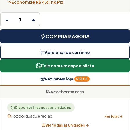
Economize R$ 4,61 no Pix
−
+
COMPRAR AGORA
Adicionar ao carrinho
Fale com um especialista
Retirar em loja
GRÁTIS
Receber em casa
Disponível nas nossas unidades
Foz do Iguaçu e região
ver lojas →
Ver todas as unidades →