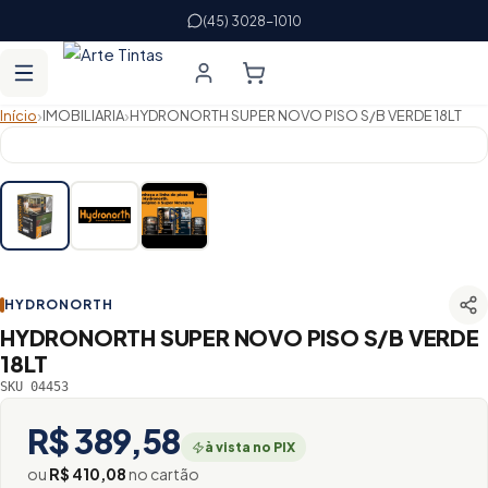
(45) 3028-1010
›
›
Início
IMOBILIARIA
HYDRONORTH SUPER NOVO PISO S/B VERDE 18LT
HYDRONORTH
HYDRONORTH SUPER NOVO PISO S/B VERDE
18LT
SKU 04453
R$ 389,58
à vista no PIX
ou
R$ 410,08
no cartão