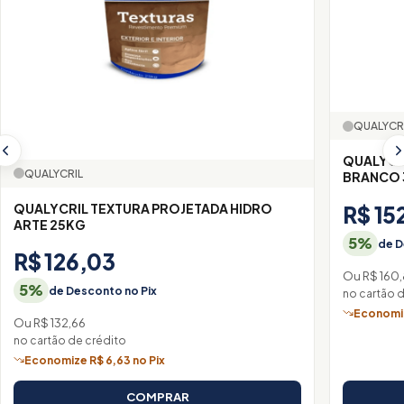
QUALYCR
QUALYCR
QUALYCRIL
BRANCO 
QUALYCRIL TEXTURA PROJETADA HIDRO
R$ 15
ARTE 25KG
5%
de D
R$ 126,03
Ou R$ 160
5%
de Desconto no Pix
no cartão 
Economiz
Ou R$ 132,66
no cartão de crédito
Economize R$ 6,63 no Pix
COMPRAR