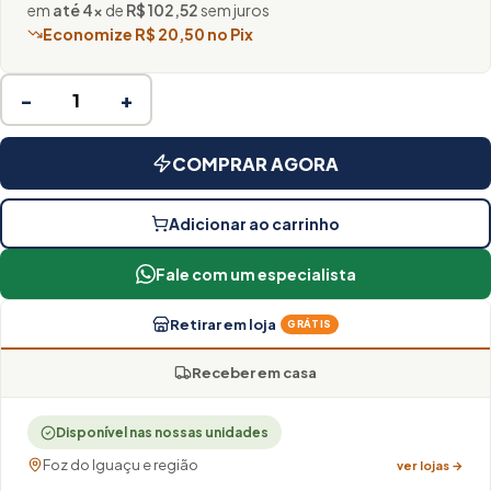
em
até 4×
de
R$ 102,52
sem juros
Economize R$ 20,50 no Pix
−
+
COMPRAR AGORA
Adicionar ao carrinho
Fale com um especialista
Retirar em loja
GRÁTIS
Receber em casa
Disponível nas nossas unidades
Foz do Iguaçu e região
ver lojas →