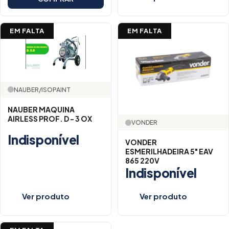
EM FALTA
EM FALTA
NAUBER/ISOPAINT
NAUBER MAQUINA
AIRLESS PROF. D - 3 OX
VONDER
Indisponível
VONDER
ESMERILHADEIRA 5" EAV
865 220V
Indisponível
Ver produto
Ver produto