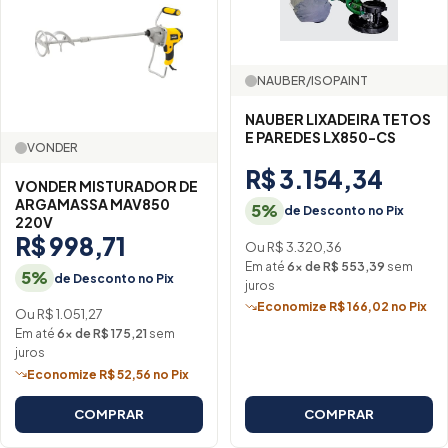
NAUBER/ISOPAINT
NAUBER LIXADEIRA TETOS
E PAREDES LX850-CS
VONDER
R$ 3.154,34
VONDER MISTURADOR DE
ARGAMASSA MAV850
5%
de Desconto no Pix
220V
R$ 998,71
Ou R$ 3.320,36
Em até
6× de R$ 553,39
sem
5%
de Desconto no Pix
juros
Economize R$ 166,02 no Pix
Ou R$ 1.051,27
Em até
6× de R$ 175,21
sem
juros
Economize R$ 52,56 no Pix
COMPRAR
COMPRAR