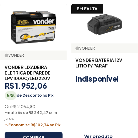
EM FALTA
VONDER
VONDER
VONDER BATERIA 12V
LITIO P/ PARAF
VONDER LIXADEIRA
ELETRICA DE PAREDE
Indisponível
LPV1000C/LED 220V
R$ 1.952,06
5%
de Desconto no Pix
Ou R$ 2.054,80
Em até
6× de R$ 342,47
sem
juros
Economize R$ 102,74 no Pix
Ver produto
COMPRAR