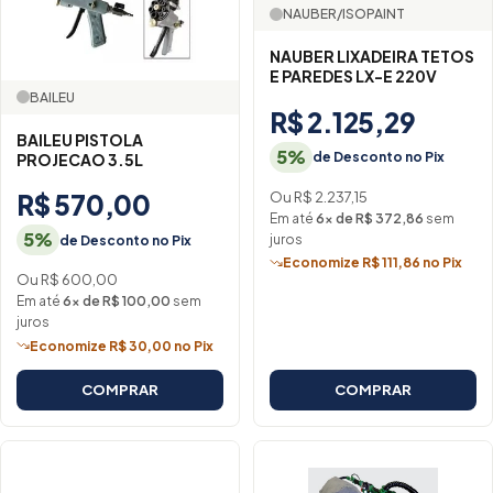
NAUBER/ISOPAINT
NAUBER LIXADEIRA TETOS
E PAREDES LX-E 220V
BAILEU
R$ 2.125,29
BAILEU PISTOLA
5%
de Desconto no Pix
PROJECAO 3.5L
Ou R$ 2.237,15
R$ 570,00
Em até
6× de R$ 372,86
sem
5%
juros
de Desconto no Pix
Economize R$ 111,86 no Pix
Ou R$ 600,00
Em até
6× de R$ 100,00
sem
juros
Economize R$ 30,00 no Pix
COMPRAR
COMPRAR