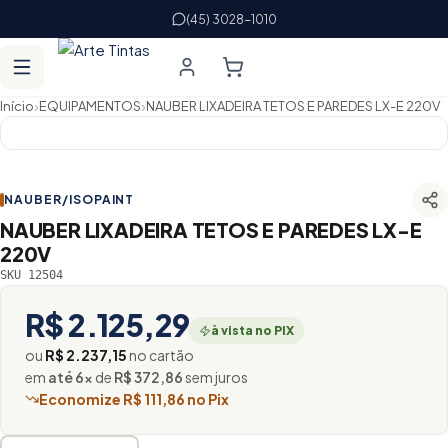
(45) 3028-1010
›
›
Início
EQUIPAMENTOS
NAUBER LIXADEIRA TETOS E PAREDES LX-E 220V
NAUBER/ISOPAINT
NAUBER LIXADEIRA TETOS E PAREDES LX-E
220V
SKU 12504
R$ 2.125,29
à vista no PIX
ou
R$ 2.237,15
no cartão
em
até 6×
de
R$ 372,86
sem juros
Economize R$ 111,86 no Pix