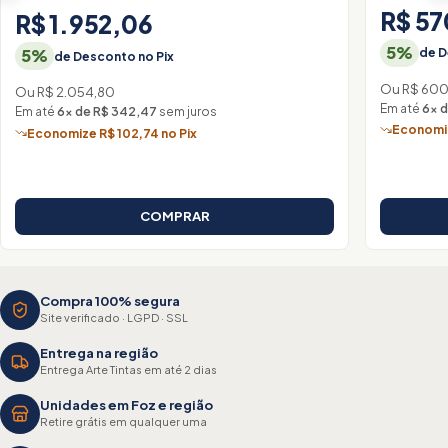
R$ 5
R$ 1.952,06
5%
5%
de D
de Desconto no Pix
Ou R$ 60
Ou R$ 2.054,80
Em até
6× 
Em até
6× de R$ 342,47
sem juros
Economiz
Economize R$ 102,74 no Pix
COMPRAR
Compra 100% segura
Site verificado · LGPD · SSL
Entrega na região
Entrega Arte Tintas em até 2 dias
Unidades em Foz e região
Retire grátis em qualquer uma