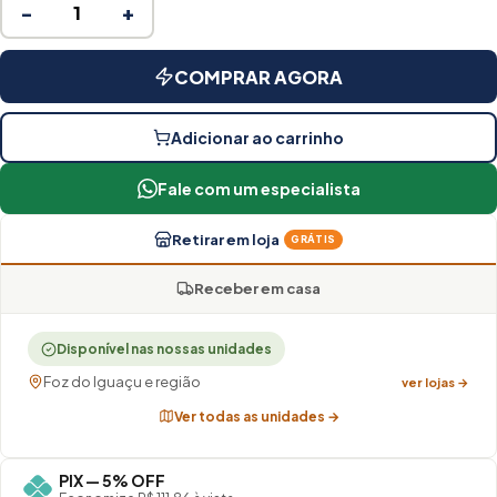
−
+
COMPRAR AGORA
Adicionar ao carrinho
Fale com um especialista
Retirar em loja
GRÁTIS
Receber em casa
Disponível nas nossas unidades
Foz do Iguaçu e região
ver lojas →
Ver todas as unidades →
PIX — 5% OFF