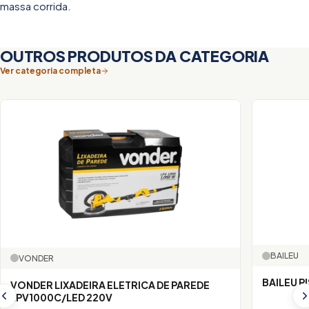
massa corrida.
OUTROS PRODUTOS DA CATEGORIA
Ver categoria completa
BAILEU
VONDER
BAILEU P
VONDER LIXADEIRA ELETRICA DE PAREDE
LPV1000C/LED 220V