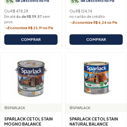
5%
5%
de Desconto no Pix
de Desconto no Pix
Ou R$ 478,28
Ou R$ 124,74
Em até
4× de R$ 119,57
sem
no cartão de crédito
juros
Economize R$ 6,24 no Pix
Economize R$ 23,91 no Pix
COMPRAR
COMPRAR
SPARLACK
SPARLACK
SPARLACK CETOL STAIN
SPARLACK CETOL STAIN
MOGNO BALANCE
NATURAL BALANCE