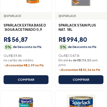
SPARLACK
SPARLACK
SPARLACK EXTRA BASE D
SPARLACK STAIN PLUS
´AGUA ACETINADO 0,9
NAT. 18L
R$ 56,87
R$ 994,80
5%
5%
de Desconto no Pix
de Desconto no Pix
Ou R$ 59,86
Ou R$ 1.047,16
no cartão de crédito
Em até
6× de R$ 174,53
sem
juros
Economize R$ 2,99 no Pix
Economize R$ 52,36 no Pix
COMPRAR
COMPRAR