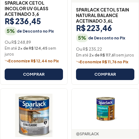
SPARLACK CETOL
INCOLOR UV GLASS
SPARLACK CETOL STAIN
ACETINADO 3,6
NATURAL BALANCE
R$ 236,45
ACETINADO 3,6L
R$ 223,46
5%
de Desconto no Pix
5%
de Desconto no Pix
Ou R$ 248,89
Em até
2× de R$ 124,45
sem
Ou R$ 235,22
juros
Em até
2× de R$ 117,61
sem juros
Economize R$ 12,44 no Pix
Economize R$ 11,76 no Pix
COMPRAR
COMPRAR
SPARLACK