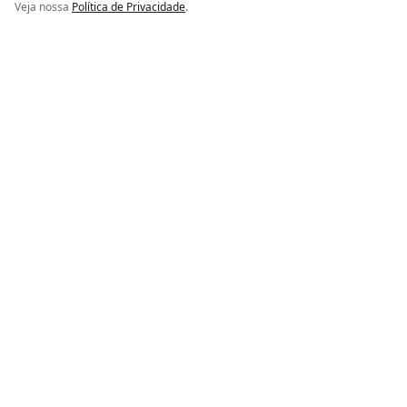
Veja nossa
Política de Privacidade
.
COMPRAR
COMPRAR
SPARLACK
SPARLACK
SPARLACK SELADORA
YPIRANGA 3,6
SPARLACK CETOL DECK
ANTIDERRAPANTE 3,6
R$ 218,85
R$ 425,76
5%
de Desconto no Pix
5%
de Desconto no Pix
Ou R$ 230,37
Em até
2× de R$ 115,19
sem juros