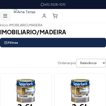
(45) 3028-1010
›
Início
IMOBILIARIO/MADEIRA
IMOBILIARIO/MADEIRA
Filtros
Ordenar por
Lista de produtos