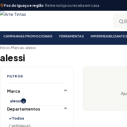
Foz do Iguaçu e região
· Retire na loja ou receba em casa
CAMPANHAS PROMOCIONAIS
FERRAMENTAS
IMPERMEABILIZANTE
›
›
Início
Marcas
alessi
alessi
FILTROS
Marca
Aju
×
alessi
Departamentos
Todos
CAMPANHAS