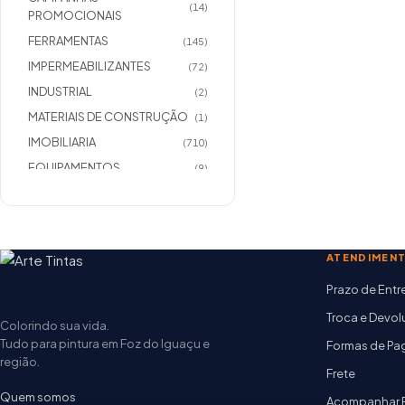
(14)
PROMOCIONAIS
FERRAMENTAS
(145)
IMPERMEABILIZANTES
(72)
INDUSTRIAL
(2)
MATERIAIS DE CONSTRUÇÃO
(1)
IMOBILIARIA
(710)
EQUIPAMENTOS
(9)
COMPLEMENTOS
(336)
COMPLEMENTOS
(7)
IMOBILIARIO/MASSAS
ATENDIMEN
COMPLEMENTOS
(44)
IMOBILIARIO/TEXTURAS
Prazo de Ent
IMOBILIARIO/MADEIRA
(59)
Troca e Devo
Colorindo sua vida.
MATERIAIS ELETRICOS
(0)
Tudo para pintura em Foz do Iguaçu e
Formas de P
COMPLEMENTO
região.
(6)
IMOBILIARIO/METAIS
Frete
Quem somos
Acompanhar 