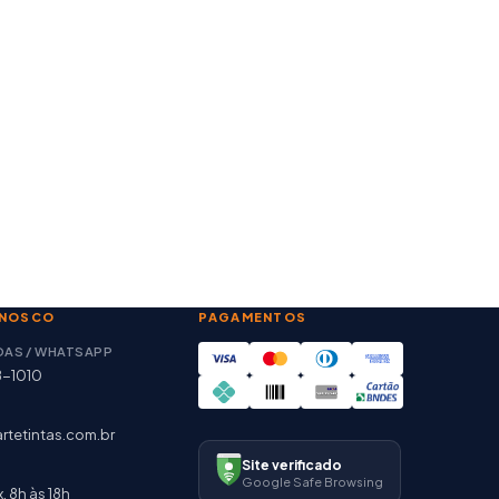
ONOSCO
PAGAMENTOS
DAS / WHATSAPP
8-1010
rtetintas.com.br
Site verificado
Google Safe Browsing
. 8h às 18h