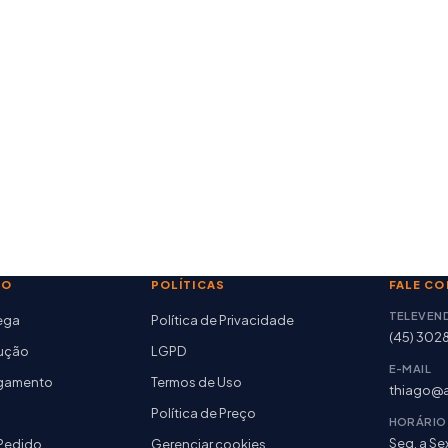
TO
POLÍTICAS
FALE C
TELEVEN
rega
Política de Privacidade
(45) 302
lução
LGPD
E-MAIL
agamento
Termos de Uso
thiago@a
Política de Preço
HORÁRIO
Seg. a Sex
Pedido
Gerenciar cookies