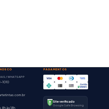
ONOSCO
PAGAMENTOS
DAS / WHATSAPP
8-1010
rtetintas.com.br
Site verificado
Google Safe Browsing
. 8h às 18h