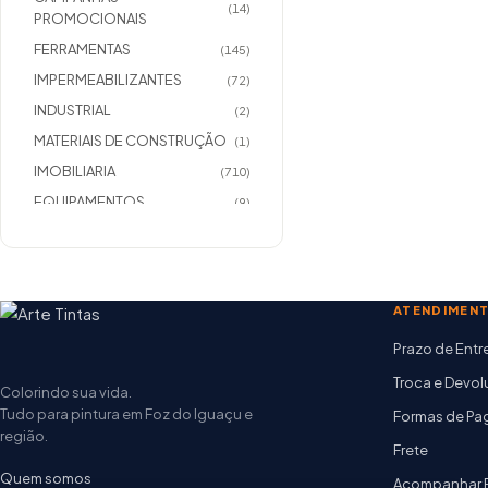
(14)
PROMOCIONAIS
FERRAMENTAS
(145)
IMPERMEABILIZANTES
(72)
INDUSTRIAL
(2)
MATERIAIS DE CONSTRUÇÃO
(1)
IMOBILIARIA
(710)
EQUIPAMENTOS
(9)
COMPLEMENTOS
(336)
COMPLEMENTOS
(7)
IMOBILIARIO/MASSAS
ATENDIMEN
COMPLEMENTOS
(44)
IMOBILIARIO/TEXTURAS
Prazo de Ent
IMOBILIARIO/MADEIRA
(59)
Troca e Devo
Colorindo sua vida.
MATERIAIS ELETRICOS
(0)
Tudo para pintura em Foz do Iguaçu e
Formas de P
COMPLEMENTO
região.
(6)
IMOBILIARIO/METAIS
Frete
Quem somos
Acompanhar 