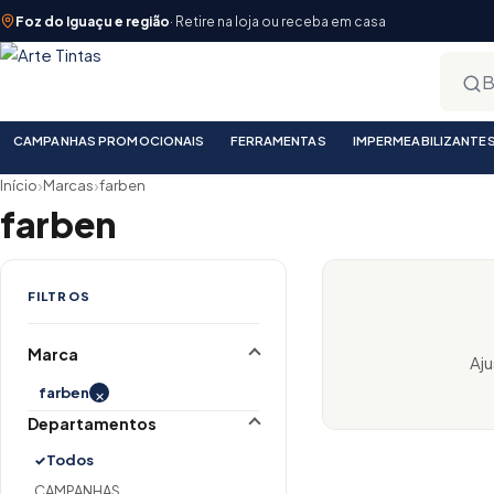
Foz do Iguaçu e região
· Retire na loja ou receba em casa
CAMPANHAS PROMOCIONAIS
FERRAMENTAS
IMPERMEABILIZANTE
›
›
Início
Marcas
farben
farben
FILTROS
Marca
Aju
×
farben
Departamentos
Todos
CAMPANHAS