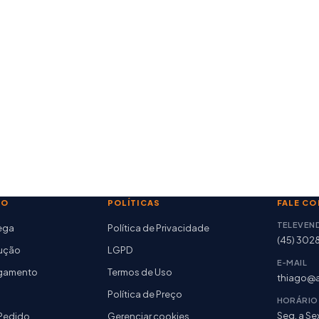
TO
POLÍTICAS
FALE C
TELEVEN
rega
Política de Privacidade
(45) 302
lução
LGPD
E-MAIL
agamento
Termos de Uso
thiago@a
Política de Preço
HORÁRIO
Seg. a Sex
Pedido
Gerenciar cookies